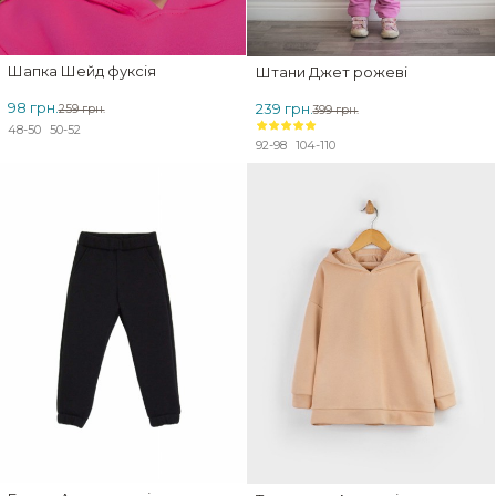
Шапка Шейд фуксія
Штани Джет рожеві
98 грн.
239 грн.
259 грн.
399 грн.
48-50
50-52
92-98
104-110
ЗНИЖКА