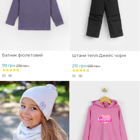
Батник фіолетовий
Штани теплі Джейс чорні
99 грн.
210 грн.
299 грн.
699 грн.
80
86
92
98
ЗНИЖКА