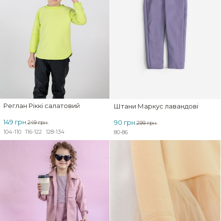
Реглан Ріккі салатовий
Штани Маркус лавандові
149 грн.
90 грн.
249 грн.
299 грн.
104-110
116-122
128-134
80-86
ЗНИЖКА