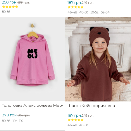
250 грн.
187 грн.
499 грн.
249 грн.
80-86
46-48
48-50
50-52
52-54
ЗНИЖКА
Толстовка Алекс рожева Meow
Шапка Кейсі коричнева
378 грн.
187 грн.
504 грн.
249 грн.
80-86
104-110
46-48
48-50
ЗНИЖКА