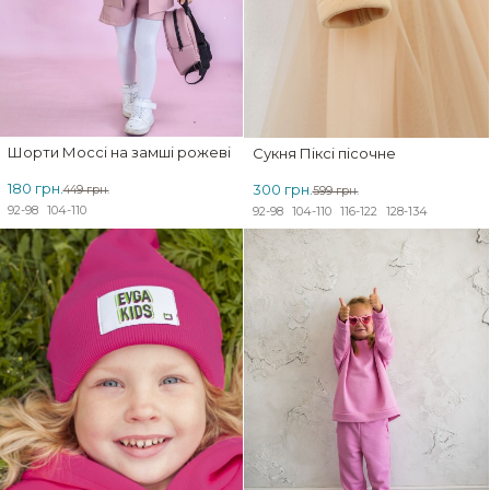
Шорти Моссі на замші рожеві
Сукня Піксі пісочне
180 грн.
300 грн.
449 грн.
599 грн.
92-98
104-110
92-98
104-110
116-122
128-134
ЗНИЖКА