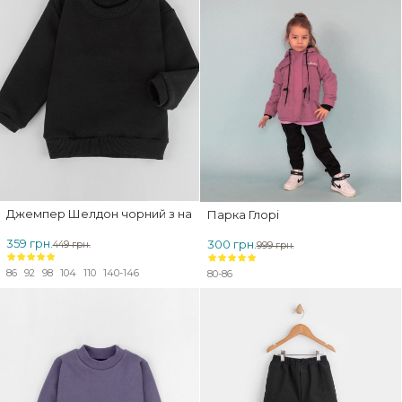
Джемпер Шелдон чорний з начосом
Парка Глорі
359 грн.
300 грн.
449 грн.
999 грн.
86
92
98
104
110
140-146
80-86
ЗНИЖКА