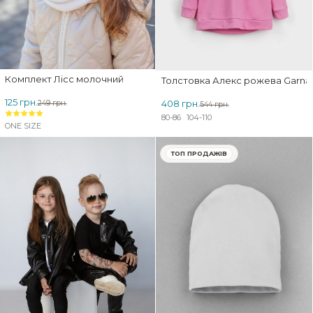
Комплект Лісс молочний
Толстовка Алекс рожева Garna
125 грн.
408 грн.
249 грн.
544 грн.
80-86
104-110
ONE SIZE
ТОП ПРОДАЖІВ