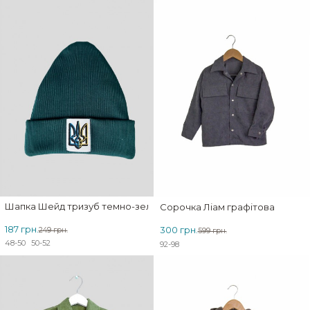
Шапка Шейд тризуб темно-зелена
Сорочка Ліам графітова
187 грн.
300 грн.
249 грн.
599 грн.
48-50
50-52
92-98
ЗНИЖКА