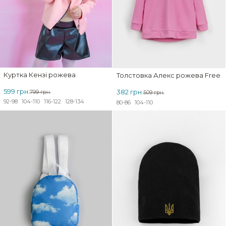
Куртка Кензі рожева
Толстовка Алекс рожева Free sp
599 грн.
382 грн.
799 грн.
509 грн.
92-98
104-110
116-122
128-134
80-86
104-110
ЗНИЖКА