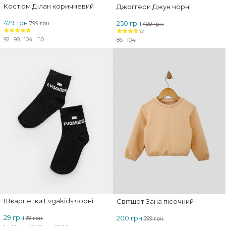
Костюм Ділан коричневий
Джоггери Джун чорні
479 грн.
250 грн.
799 грн.
499 грн.
92
98
104
110
86
104
ЗНИЖКА
Шкарпетки Evgakids чорні
Світшот Зана пісочний
29 грн.
200 грн.
39 грн.
399 грн.