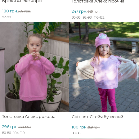
Брюки Алекс чорні
Толстовка Алекс пісочна
180 грн.
247 грн.
359 грн.
449 грн.
92-98
80-86
92-98
116-122
ЗНИЖКА
Толстовка Алекс рожева
Світшот Стейч бузковий
296 грн.
100 грн.
449 грн.
369 грн.
80-86
104-110
80-86
ЗНИЖКА