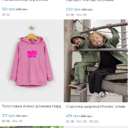
120 грн.
230 грн.
299 грн.
469 грн.
50-52
92-98
104-110
ЗНИЖКА
Толстовка Алекс рожева Happeness
Сорочка шкіряна Монікс оливк
371 грн.
479 грн.
494 грн.
599 грн.
80-86
104-110
92-98
104-110
116-122
ЗНИЖКА