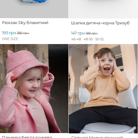
Рюкзак Sky блакитний
Шапка дитяча чорна Тризуб
195 грн.
147 грн.
389 грн.
189 грн.
ONE SIZE
46-48
48-50
50-52
ЗНИЖКА
Панамка Берта рожева
Світшот Метью пісочний