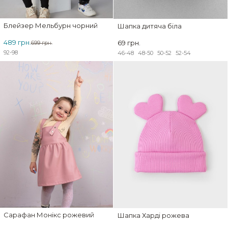
Блейзер Мельбурн чорний
Шапка дитяча біла
489 грн.
69 грн.
699 грн.
92-98
46-48
48-50
50-52
52-54
ЗНИЖКА
Сарафан Монікс рожевий
Шапка Харді рожева