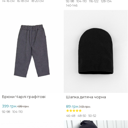
14-16 см
16-18 см
18-20 см
92-98
104-110
116-122
128-134
140-146
ЗНИЖКА
Брюки Чарлі графітові
Шапка дитяча чорна
399 грн.
89 грн.
499 грн.
149 грн.
92-98
104-110
46-48
48-50
50-52
ЗНИЖКА