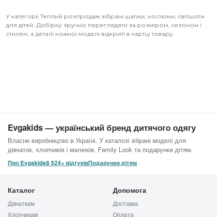
У категорії Теплий розпродаж зібрані шапки, костюми, світшоти
для дітей. Добірку зручно переглядати за розміром, сезоном і
стилем, а деталі кожної моделі відкриті в картці товару.
Evgakids — український бренд дитячого одягу
Власне виробництво в Україні. У каталозі зібрані моделі для
дівчаток, хлопчиків і малюків, Family Look та подарунки дітям.
Про Evgakids
8 524+ відгуків
Подарунки дітям
Каталог
Допомога
Дівчаткам
Доставка
Хлопчикам
Оплата