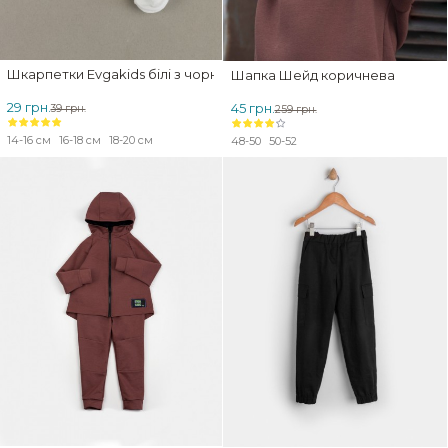
Шкарпетки Evgakids білі з чорним
Шапка Шейд коричнева
29 грн.
45 грн.
39 грн.
259 грн.
14-16 см
16-18 см
18-20 см
48-50
50-52
ЗНИЖКА