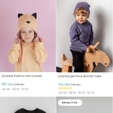
Шапка Кейси песочная
Шапка дитяча фіолетова
187 грн.
104 грн.
249 грн.
149 грн.
46-48
48-50
50-52
46-48
48-50
50-52
52-54
REFLECTIVE
ЗНИЖКА