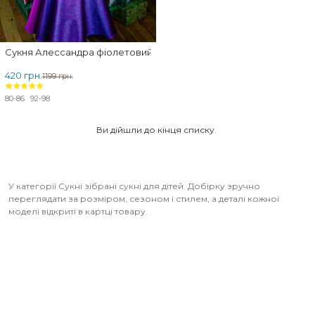
Сукня Алессандра фіолетовий хамелеон
420 грн.
1199 грн.
80-86
92-98
Ви дійшли до кінця списку.
У категорії Сукні зібрані сукні для дітей. Добірку зручно
переглядати за розміром, сезоном і стилем, а деталі кожної
моделі відкриті в картці товару.