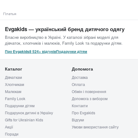
Платья
Evgakids — український бренд дитячого одягу
Власне виробництво в Україні. У каталозі зібрані моделі для
дівчаток, хлопчиків і малюків, Family Look та подарунки дітям.
Про Evgakids
8 524+ відгуків
Подарунки дітям
Каталог
Допомога
Дівчаткам
Доставка
Хлопчикам
Оплата
Малюкам
Обмін і повернення
Family Look
Допомога з вибором
Подарунки дітям
Контакти
Подарунок дитині в Україну
Про Evgakids
Gifts for Ukrainian Kids
Відгуки
Акції
Умови використання сайту
Поради