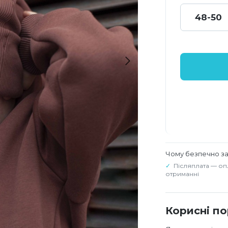
48-50
Чому безпечно з
Післяплата — оп
отриманні
Корисні п