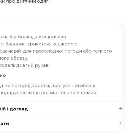
уки про дитячий одяг
тяча футболка, для хлопчика.
л: бавовна, трикотаж, кашкорсе.
 сценарій: для прохолодної погоди або теплого
ого образу.
моделі: довгий рукав.
но
дної погоди, дороги, прогулянки або як
подарунок, якщо розмір голови відомий.
ій і догляд
нати