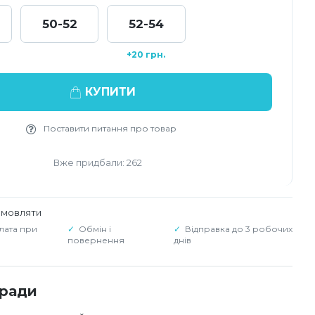
50-52
52-54
+20 грн.
КУПИТИ
Поставити питання про товар
Вже придбали: 262
амовляти
лата при
Обмін і
Відправка до 3 робочих
повернення
днів
оради