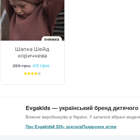
ЗНИЖКА
Шапка Шейд
коричнева
45 грн.
259 грн.
Evgakids — український бренд дитячого
Власне виробництво в Україні. У каталозі зібрані моделі
Про Evgakids
8 524+ відгуків
Подарунки дітям