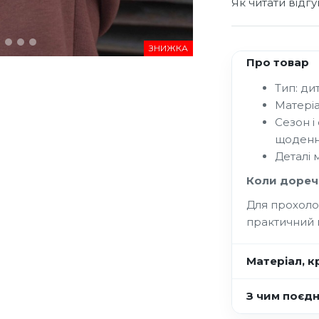
Як читати відг
ЗНИЖКА
Про товар
Тип: ди
Матеріа
Сезон і
щоденн
Деталі 
Коли дореч
Для прохоло
практичний 
Матеріал, кр
З чим поєд