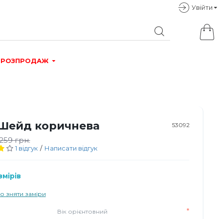
Увiйти
РОЗПРОДАЖ
Шейд коричнева
53092
259 грн.
1 відгук
/
Написати відгук
мірів
о зняти заміри
Вік орієнтовний