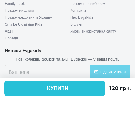
Family Look
Допомога з вибором
Подарунки дітям
Контакти
Подарунок дитині в Україну
Про Evgakids
Gifts for Ukrainian Kids
Відгуки
Акції
Умови використання сайту
Поради
Новини Evgakids
Нові колекції, добірки та акції Evgakids — у вашій пошті.
ПІДПИСАТИСЯ
КУПИТИ
© 2026 EVGAKIDS
Ми використовуємо cookie-файли для
поліпшення своїх послуг і отримання