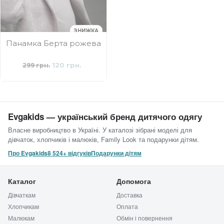
ЗНИЖКА
Панамка Берта рожева
120 грн.
299 грн.
Evgakids — український бренд дитячого одягу
Власне виробництво в Україні. У каталозі зібрані моделі для
дівчаток, хлопчиків і малюків, Family Look та подарунки дітям.
Про Evgakids
8 524+ відгуків
Подарунки дітям
Каталог
Допомога
Дівчаткам
Доставка
Хлопчикам
Оплата
Малюкам
Обмін і повернення