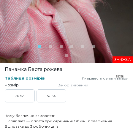
ЗНИЖКА
Панамка Берта рожева
55338
Таблиця розмірів
Як правильно зняти заміри
Розмір
Вік орієнтовний
50-52
52-54
Чому безпечно замовляти
Післяплата — оплата при отриманні
Обмін і повернення
Відправка до 3 робочих днів