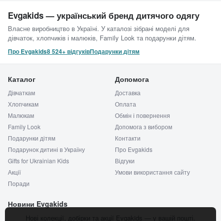
Evgakids — український бренд дитячого одягу
Власне виробництво в Україні. У каталозі зібрані моделі для
дівчаток, хлопчиків і малюків, Family Look та подарунки дітям.
Про Evgakids
8 524+ відгуків
Подарунки дітям
Каталог
Допомога
Дівчаткам
Доставка
Хлопчикам
Оплата
Малюкам
Обмін і повернення
Family Look
Допомога з вибором
Подарунки дітям
Контакти
Подарунок дитині в Україну
Про Evgakids
Gifts for Ukrainian Kids
Відгуки
Акції
Умови використання сайту
Поради
Новини Evgakids
Нові колекції, добірки та акції Evgakids — у вашій пошті.