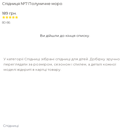
Спiдниця №7 Полуничне морозиво Lookasi
189 грн.
80-86
Ви дійшли до кінця списку.
У категорії Спідниці зібрані спідниці для дітей. Добірку зручно
переглядати за розміром, сезоном і стилем, а деталі кожної
моделі відкриті в картці товару.
Спідниці