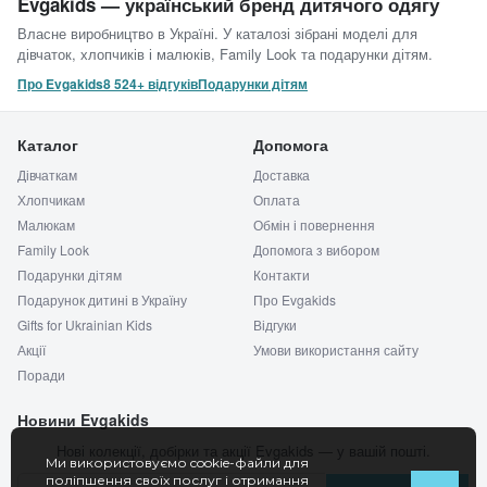
Evgakids — український бренд дитячого одягу
Власне виробництво в Україні. У каталозі зібрані моделі для
дівчаток, хлопчиків і малюків, Family Look та подарунки дітям.
Про Evgakids
8 524+ відгуків
Подарунки дітям
Каталог
Допомога
Дівчаткам
Доставка
Хлопчикам
Оплата
Малюкам
Обмін і повернення
Family Look
Допомога з вибором
Подарунки дітям
Контакти
Подарунок дитині в Україну
Про Evgakids
Gifts for Ukrainian Kids
Відгуки
Акції
Умови використання сайту
Поради
Новини Evgakids
Нові колекції, добірки та акції Evgakids — у вашій пошті.
Ми використовуємо cookie-файли для
поліпшення своїх послуг і отримання