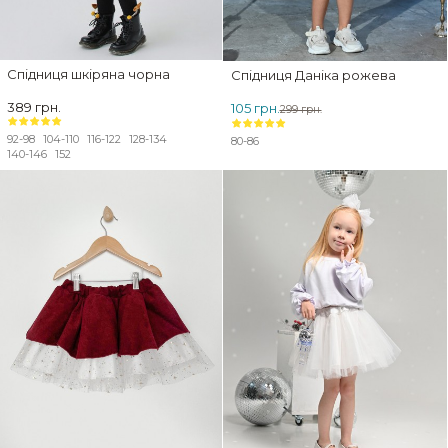
Спідниця шкіряна чорна
Спідниця Даніка рожева
389 грн.
105 грн.
299 грн.
92-98
104-110
116-122
128-134
80-86
140-146
152
ЗНИЖКА