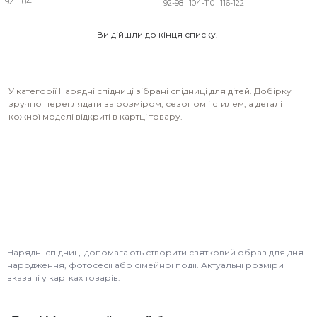
92
104
92-98
104-110
116-122
Ви дійшли до кінця списку.
У категорії Нарядні спідниці зібрані спідниці для дітей. Добірку
зручно переглядати за розміром, сезоном і стилем, а деталі
кожної моделі відкриті в картці товару.
Нарядні спідниці допомагають створити святковий образ для дня
народження, фотосесії або сімейної події. Актуальні розміри
вказані у картках товарів.