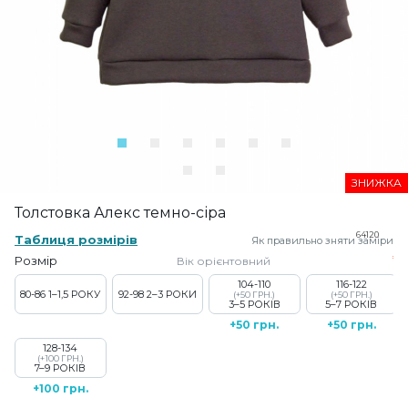
ЗНИЖКА
Толстовка Алекс темно-сіра
64120
Таблиця розмірів
Як правильно зняти заміри
Розмір
Вік орієнтовний
104-110
116-122
80-86
1–1,5 РОКУ
92-98
2–3 РОКИ
(+50 ГРН.)
(+50 ГРН.)
3–5 РОКІВ
5–7 РОКІВ
+50 грн.
+50 грн.
128-134
(+100 ГРН.)
7–9 РОКІВ
+100 грн.