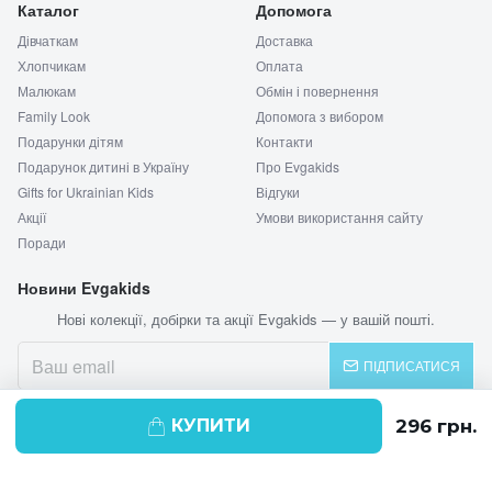
Каталог
Допомога
Дівчаткам
Доставка
Хлопчикам
Оплата
Малюкам
Обмін і повернення
Family Look
Допомога з вибором
Подарунки дітям
Контакти
Подарунок дитині в Україну
Про Evgakids
Gifts for Ukrainian Kids
Відгуки
Акції
Умови використання сайту
Поради
Новини Evgakids
Нові колекції, добірки та акції Evgakids — у вашій пошті.
ПІДПИСАТИСЯ
КУПИТИ