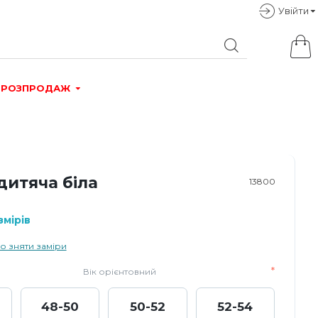
Увiйти
РОЗПРОДАЖ
дитяча біла
13800
мірів
о зняти заміри
Вік орієнтовний
48-50
50-52
52-54