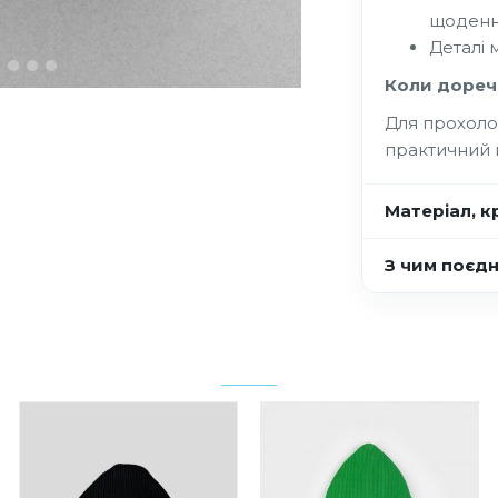
щоденн
Деталі 
Коли дореч
Для прохоло
практичний 
Матеріал, кр
З чим поєд