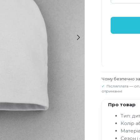
Чому безпечно з
Післяплата — оп
отриманні
Про товар
Тип: ди
Колір аб
Матеріа
Сезон і