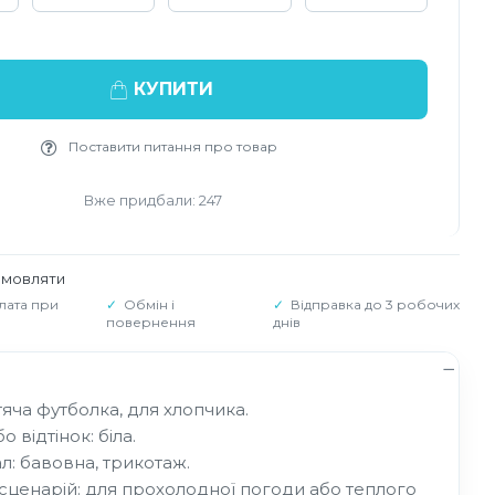
КУПИТИ
Поставити питання про товар
Вже придбали: 247
амовляти
лата при
Обмін і
Відправка до 3 робочих
повернення
днів
тяча футболка, для хлопчика.
о відтінок: біла.
л: бавовна, трикотаж.
 сценарій: для прохолодної погоди або теплого