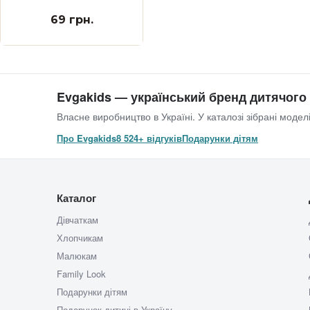
69 грн.
Evgakids — український бренд дитячого
Власне виробництво в Україні. У каталозі зібрані моделі
Про Evgakids
8 524+ відгуків
Подарунки дітям
Каталог
Дівчаткам
Хлопчикам
Малюкам
Family Look
Подарунки дітям
Подарунок дитині в Україну