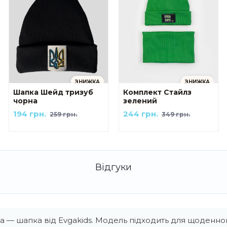
ЗНИЖКА
ЗНИЖКА
Шапка Шейд тризуб
Комплект Стайлз
чорна
зелений
194 грн.
244 грн.
259 грн.
349 грн.
а — шапка від Evgakids. Модель підходить для щоденног