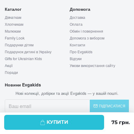
Каталог
Допомога
Дівчаткам
Доставка
Хлопчикам
Оплата
Малюкам
Обмін і повернення
Family Look
Допомога з вибором
Подарунки дітям
Контакти
Подарунок дитині в Україну
Про Evgakids
Gifts for Ukrainian Kids
Відгуки
Акції
Умови використання сайту
Поради
Новини Evgakids
Нові колекції, добірки та акції Evgakids — у вашій пошті.
ПІДПИСАТИСЯ
КУПИТИ