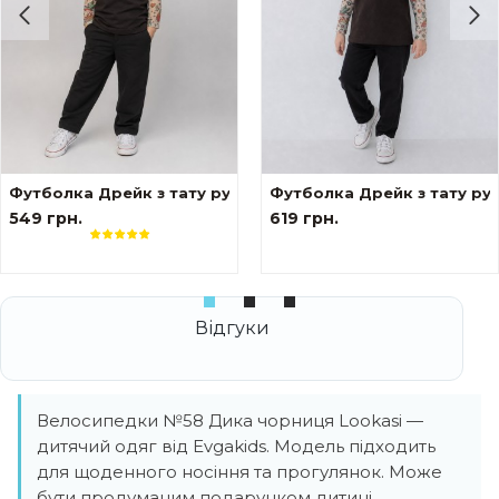
ами tattoo style Формула
Футболка Дрейк з тату рукавами tattoo style Тризуб
Футболка Дрейк з тату ру
549 грн.
619 грн.
Велосипедки №58 Дика чорниця Lookasi —
дитячий одяг від Evgakids. Модель підходить
для щоденного носіння та прогулянок. Може
бути продуманим подарунком дитині.