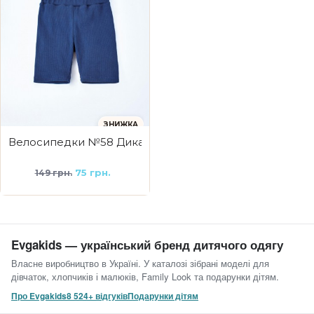
ЗНИЖКА
Велосипедки №58 Дика чорниця Lookasi
75 грн.
149 грн.
Evgakids — український бренд дитячого одягу
Власне виробництво в Україні. У каталозі зібрані моделі для
дівчаток, хлопчиків і малюків, Family Look та подарунки дітям.
Про Evgakids
8 524+ відгуків
Подарунки дітям