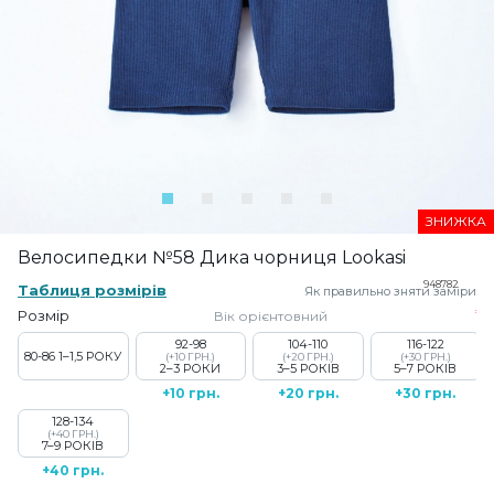
ЗНИЖКА
Велосипедки №58 Дика чорниця Lookasi
948782
Таблиця розмірів
Як правильно зняти заміри
Розмір
Вік орієнтовний
92-98
104-110
116-122
80-86
1–1,5 РОКУ
(+10 ГРН.)
(+20 ГРН.)
(+30 ГРН.)
2–3 РОКИ
3–5 РОКІВ
5–7 РОКІВ
+10 грн.
+20 грн.
+30 грн.
128-134
(+40 ГРН.)
7–9 РОКІВ
+40 грн.