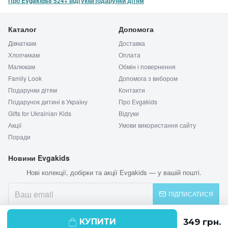
Про Evgakids
8 524+ відгуків
Подарунки дітям
Каталог
Допомога
Дівчаткам
Доставка
Хлопчикам
Оплата
Малюкам
Обмін і повернення
Family Look
Допомога з вибором
Подарунки дітям
Контакти
Подарунок дитині в Україну
Про Evgakids
Gifts for Ukrainian Kids
Відгуки
Акції
Умови використання сайту
Поради
Новини Evgakids
Нові колекції, добірки та акції Evgakids — у вашій пошті.
ПІДПИСАТИСЯ
КУПИТИ