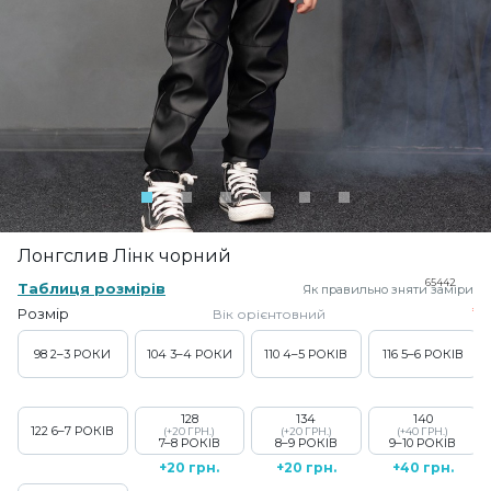
Лонгслив Лінк чорний
65442
Таблиця розмірів
Як правильно зняти заміри
Розмір
Вік орієнтовний
98
2–3 РОКИ
104
3–4 РОКИ
110
4–5 РОКІВ
116
5–6 РОКІВ
128
134
140
122
6–7 РОКІВ
(+20 ГРН.)
(+20 ГРН.)
(+40 ГРН.)
7–8 РОКІВ
8–9 РОКІВ
9–10 РОКІВ
+20 грн.
+20 грн.
+40 грн.