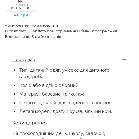
146
(+40 ГРН.)
10–11 РОКІВ
+40 грн.
Чому безпечно замовляти
Післяплата — оплата при отриманні
Обмін і повернення
Відправка до 3 робочих днів
Про товар
Тип: дитячий одяг, унісекс для дитячого
гардероба.
Колір або відтінок: чорний.
Матеріал: бавовна, трикотаж.
Сезон і сценарій: для щоденного носіння.
Деталі моделі: довгий рукав, вільний крій.
Коли доречно
На прохолодніший день, школу, садочок,