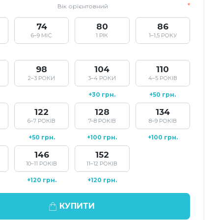
Вік орієнтовний
74
80
86
6–9 МІС.
1 РІК
1–1,5 РОКУ
98
104
110
2–3 РОКИ
3–4 РОКИ
4–5 РОКІВ
+30 грн.
+50 грн.
122
128
134
6–7 РОКІВ
7–8 РОКІВ
8–9 РОКІВ
+50 грн.
+100 грн.
+100 грн.
146
152
10–11 РОКІВ
11–12 РОКІВ
+120 грн.
+120 грн.
КУПИТИ