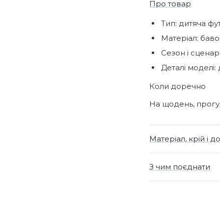
Про товар
Тип: дитяча фу
Матеріал: баво
Сезон і сценарі
Деталі моделі: 
Коли доречно
На щодень, прогул
Матеріал, крій і д
З чим поєднати