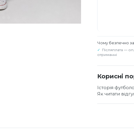
Чому безпечно з
Післяплата — оп
отриманні
Корисні п
Історія футбол
Як читати відг