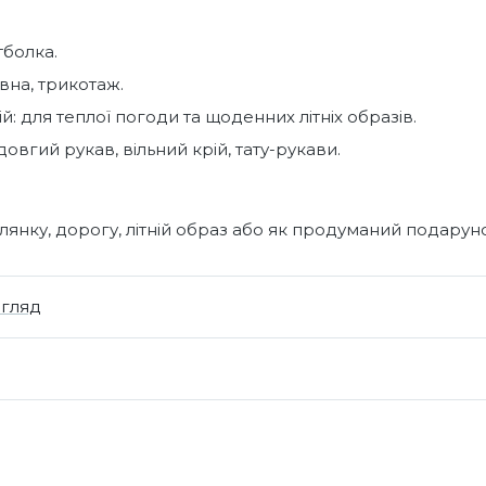
тболка.
вна, трикотаж.
й: для теплої погоди та щоденних літніх образів.
довгий рукав, вільний крій, тату-рукави.
янку, дорогу, літній образ або як продуманий подарун
огляд