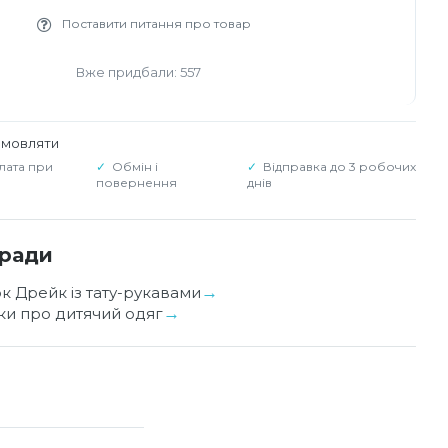
Поставити питання про товар
Вже придбали: 557
амовляти
лата при
Обмін і
Відправка до 3 робочих
повернення
днів
оради
ок Дрейк із тату-рукавами
уки про дитячий одяг