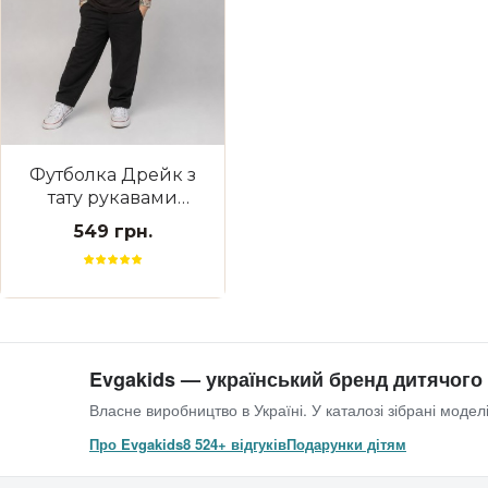
Футболка Дрейк з
тату рукавами
tattoo style Тризуб
549 грн.
Evgakids — український бренд дитячого
Власне виробництво в Україні. У каталозі зібрані моделі
Про Evgakids
8 524+ відгуків
Подарунки дітям