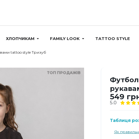
ХЛОПЧИКАМ
FAMILY LOOK
TATTOO STYLE
ами tattoo style Тризуб
ТОП ПРОДАЖІВ
Футбол
рукавам
549 гр
5.0
Таблиця роз
Як правильн