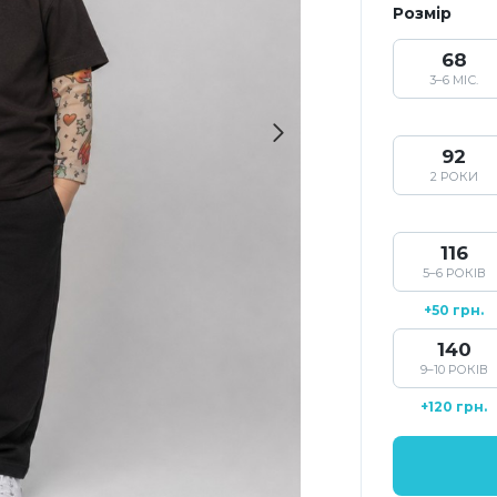
Розмір
68
3–6 МІС.
92
2 РОКИ
116
5–6 РОКІВ
+50 грн.
140
9–10 РОКІВ
+120 грн.