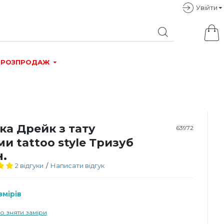
Увiйти
РОЗПРОДАЖ
ка Дрейк з тату
63972
и tattoo style Тризуб
н.
2 відгуки
/
Написати відгук
мірів
о зняти заміри