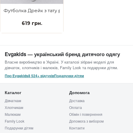
Футболка Дрейк з тату рукавами tattoo style Funny m
619 грн.
Evgakids — український бренд дитячого одягу
Власне виробництво в Україні. У каталозі зібрані моделі для
дівчаток, хлопчиків і малюків, Family Look та подарунки дітям.
Про Evgakids
8 524+ відгуків
Подарунки дітям
Каталог
Допомога
Дівчаткам
Доставка
Хлопчикам
Оплата
Малюкам
Обмін і повернення
Family Look
Допомога з вибором
Подарунки дітям
Контакти