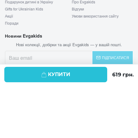
Подарунок дитині в Україну
Про Evgakids
Gifts for Ukrainian Kids
Відгуки
Акції
Умови використання сайту
Поради
Новини Evgakids
Нові колекції, добірки та акції Evgakids — у вашій пошті.
ПІДПИСАТИСЯ
КУПИТИ
© 2026 EVGAKIDS
Ми використовуємо cookie-файли для
поліпшення своїх послуг і отримання
статистики. Продовжуючи навігацію по
веб-сайту, ви погоджуєтеся на
використання cookie-файлів.