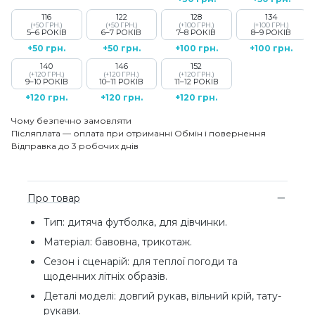
116
122
128
134
(+50 ГРН.)
(+50 ГРН.)
(+100 ГРН.)
(+100 ГРН.)
5–6 РОКІВ
6–7 РОКІВ
7–8 РОКІВ
8–9 РОКІВ
+50 грн.
+50 грн.
+100 грн.
+100 грн.
140
146
152
(+120 ГРН.)
(+120 ГРН.)
(+120 ГРН.)
9–10 РОКІВ
10–11 РОКІВ
11–12 РОКІВ
+120 грн.
+120 грн.
+120 грн.
Чому безпечно замовляти
Післяплата — оплата при отриманні
Обмін і повернення
Відправка до 3 робочих днів
Про товар
Тип: дитяча футболка, для дівчинки.
Матеріал: бавовна, трикотаж.
Сезон і сценарій: для теплої погоди та
щоденних літніх образів.
Деталі моделі: довгий рукав, вільний крій, тату-
рукави.