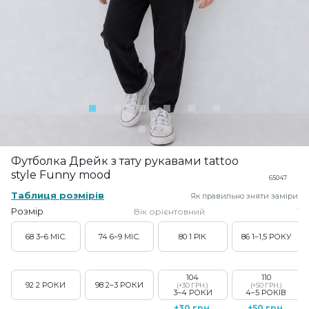
Футболка Дрейк з тату рукавами tattoo
style Funny mood
65047
Таблиця розмірів
Як правильно зняти заміри
Розмір
Вік орієнтовний
68
3–6 МІС.
74
6–9 МІС.
80
1 РІК
86
1–1,5 РОКУ
104
110
92
2 РОКИ
98
2–3 РОКИ
(+30 ГРН.)
(+50 ГРН.)
3–4 РОКИ
4–5 РОКІВ
+30 грн.
+50 грн.