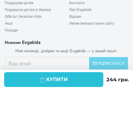
Подарунки дітям
Контакти
Подарунок дитині в Україну
Про Evgakids
Gifts for Ukrainian Kids
Відгуки
Акції
Умови використання сайту
Поради
Новини Evgakids
Нові колекції, добірки та акції Evgakids — у вашій пошті.
ПІДПИСАТИСЯ
КУПИТИ
© 2026 EVGAKIDS
Ми використовуємо cookie-файли для
поліпшення своїх послуг і отримання
статистики. Продовжуючи навігацію по
веб-сайту, ви погоджуєтеся на