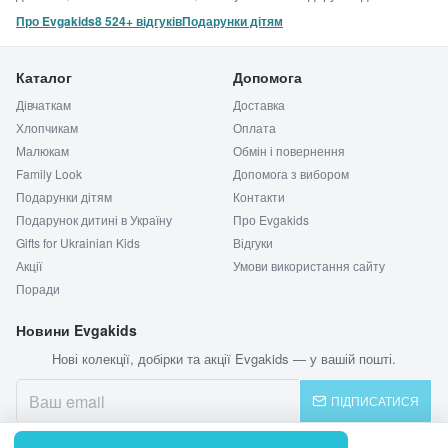
Про Evgakids
8 524+ відгуків
Подарунки дітям
Каталог
Допомога
Дівчаткам
Доставка
Хлопчикам
Оплата
Малюкам
Обмін і повернення
Family Look
Допомога з вибором
Подарунки дітям
Контакти
Подарунок дитині в Україну
Про Evgakids
Gifts for Ukrainian Kids
Відгуки
Акції
Умови використання сайту
Поради
Новини Evgakids
Нові колекції, добірки та акції Evgakids — у вашій пошті.
ПІДПИСАТИСЯ