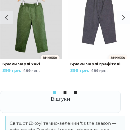
ЗНИЖКА
ЗНИЖКА
ейк Українські мотиви The козак
Брюки Чарлі хакі
Брюки Чарлі графітові
399 грн.
399 грн.
499 грн.
499 грн.
Світшот Джоуї темно-зелений 'tis the season —
світшот від Evgakids. Модель підходить для