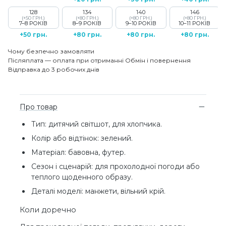
128
134
140
146
(+50 ГРН.)
(+80 ГРН.)
(+80 ГРН.)
(+80 ГРН.)
7–8 РОКІВ
8–9 РОКІВ
9–10 РОКІВ
10–11 РОКІВ
+50 грн.
+80 грн.
+80 грн.
+80 грн.
Чому безпечно замовляти
Післяплата — оплата при отриманні
Обмін і повернення
Відправка до 3 робочих днів
Про товар
Тип: дитячий світшот, для хлопчика.
Колір або відтінок: зелений.
Матеріал: бавовна, футер.
Сезон і сценарій: для прохолодної погоди або
теплого щоденного образу.
Деталі моделі: манжети, вільний крій.
Коли доречно