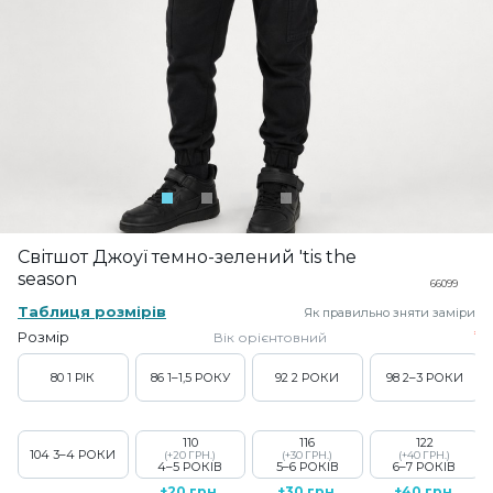
Світшот Джоуї темно-зелений 'tis the
season
66099
Таблиця розмірів
Як правильно зняти заміри
Розмір
Вік орієнтовний
80
1 РІК
86
1–1,5 РОКУ
92
2 РОКИ
98
2–3 РОКИ
110
116
122
104
3–4 РОКИ
(+20 ГРН.)
(+30 ГРН.)
(+40 ГРН.)
4–5 РОКІВ
5–6 РОКІВ
6–7 РОКІВ
+20 грн.
+30 грн.
+40 грн.