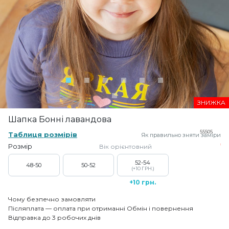
ЗНИЖКА
Шапка Бонні лавандова
55505
Таблиця розмірів
Як правильно зняти заміри
Розмір
Вік орієнтовний
52-54
48-50
50-52
(+10 ГРН.)
+10 грн.
Чому безпечно замовляти
Післяплата — оплата при отриманні
Обмін і повернення
Відправка до 3 робочих днів