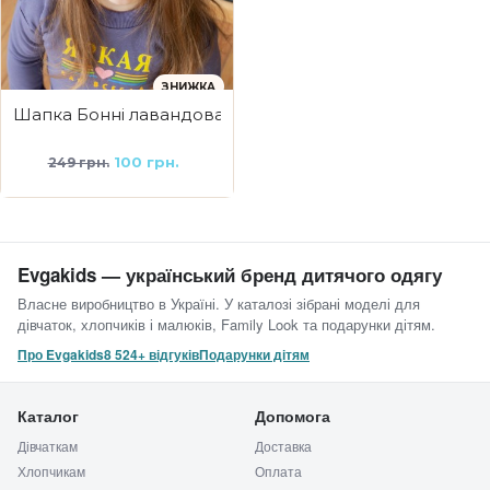
ЗНИЖКА
Шапка Бонні лавандова
100 грн.
249 грн.
Evgakids — український бренд дитячого одягу
Власне виробництво в Україні. У каталозі зібрані моделі для
дівчаток, хлопчиків і малюків, Family Look та подарунки дітям.
Про Evgakids
8 524+ відгуків
Подарунки дітям
Каталог
Допомога
Дівчаткам
Доставка
Хлопчикам
Оплата