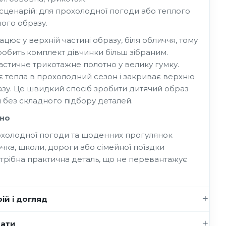
 сценарій: для прохолодної погоди або теплого
ого образу.
цює у верхній частині образу, біля обличчя, тому
обить комплект дівчинки більш зібраним.
астичне трикотажне полотно у велику гумку.
 тепла в прохолодний сезон і закриває верхню
азу. Це швидкий спосіб зробити дитячий образ
без складного підбору деталей.
но
охолодної погоди та щоденних прогулянок
чка, школи, дороги або сімейної поїздки
трібна практична деталь, що не перевантажує
ій і догляд
нати