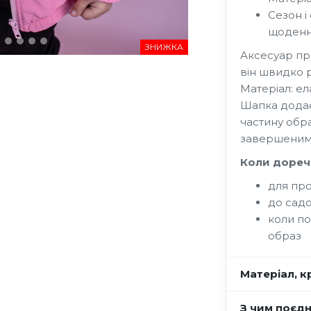
Сезон і
щоденн
ЗНИЖКА
Аксесуар пра
він швидко р
Матеріал: ел
Шапка додає
частину обр
завершеним 
Коли дореч
для пр
до садо
коли по
образ
Матеріал, кр
З чим поєд