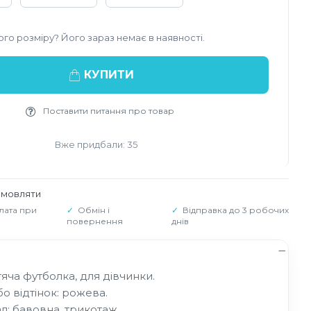
го розміру? Його зараз немає в наявності.
КУПИТИ
Поставити питання про товар
Вже придбали: 35
амовляти
лата при
Обмін і
Відправка до 3 робочих
повернення
днів
тяча футболка, для дівчинки.
бо відтінок: рожева.
л: бавовна, трикотаж.