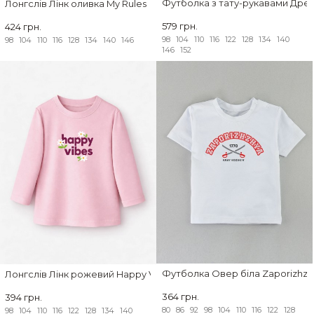
Футболка з тату-рукавами Дрей
Лонгслів Лінк оливка My Rules
579 грн.
424 грн.
98
104
110
116
122
128
134
140
98
104
110
116
128
134
140
146
146
152
Футболка Овер біла Zaporizhzh
Лонгслів Лінк рожевий Happy Vibes
364 грн.
394 грн.
80
86
92
98
104
110
116
122
128
98
104
110
116
122
128
134
140