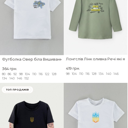
Лонгслів Лінк оливка Речі які я
Футболка Овер біла Вишиванка Україна синьо-жовта
419 грн.
364 грн.
98
104
110
116
128
134
140
146
80
86
92
98
104
110
116
122
128
134
140
146
152
ТОП ПРОДАЖІВ