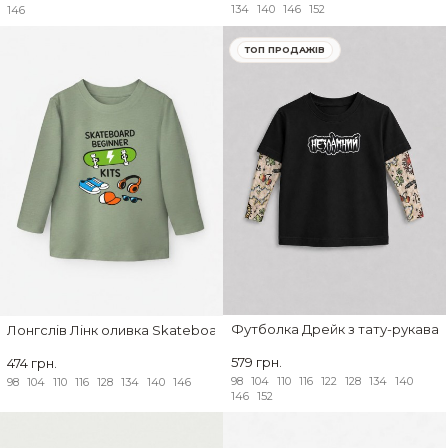
134
140
146
152
146
ТОП ПРОДАЖІВ
Футболка Дрейк з тату-рукавам
Лонгслів Лінк оливка Skateboard Beginner Kits
579 грн.
474 грн.
98
104
110
116
122
128
134
140
98
104
110
116
128
134
140
146
146
152