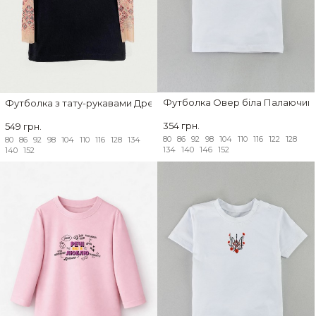
Футболка Овер біла Палаючий 
Футболка з тату-рукавами Дрейк Українські мотиви Тризуб
354 грн.
549 грн.
80
86
92
98
104
110
116
122
128
80
86
92
98
104
110
116
128
134
134
140
146
152
140
152