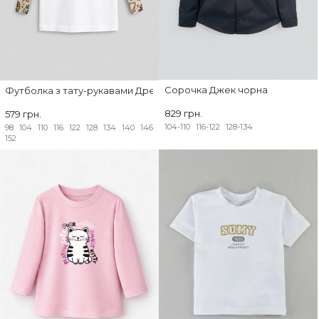
Сорочка Джек чорна
Футболка з тату-рукавами Дрейк Ukraine біла Незламний
829 грн.
579 грн.
104-110
116-122
128-134
98
104
110
116
122
128
134
140
146
152