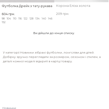
Корона Еліза золота
Футболка Дрейк з тату-рукавами Ukraine Kherson
209 грн.
604 грн.
98
104
110
116
122
128
134
140
146
152
Ви дійшли до кінця списку.
У категорії Новинки зібрані футболки, лонгсліви для дітей.
Добірку зручно переглядати за розміром, сезоном і стилем, а
деталі кожної моделі відкриті в картці товару.
Новинки