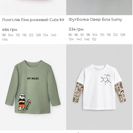
Футболка Овер біла Sumy
Лонгслів Лінк рожевий Cute Kitty
334 грн.
464 грн.
80
86
92
98
104
110
116
122
128
98
104
110
116
122
128
134
140
134
140
146
152
146