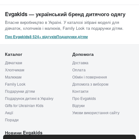
Evgakids — український бренд дитячого одягу
Власне виробництво в Україні. У каталозі зібрані моделі для
дівчаток, хлопчиків і малюків, Family Look та подарунки дітям.
Про Evgakids
8 524+ відгуків
Подарунки дітям
Каталог
Допомога
Дівчаткам
Доставка
Хлопчикам
Оплата
Малюкам
Обмін і повернення
Family Look
Допомога з вибором
Подарунки дітям
Контакти
Подарунок дитині в Україну
Про Evgakids
Gifts for Ukrainian Kids
Відгуки
Акції
Умови використання сайту
Поради
Новини Evgakids