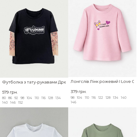
Лонгслів Лінк рожевий I Love Co
Футболка з тату-рукавами Дрейк Українські мотиви Незламний
379 грн.
579 грн.
98
104
110
116
122
128
134
140
80
86
92
98
104
110
116
128
134
146
140
146
152