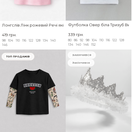
Футболка Овер біла Тризуб Ви
Лонгслів Лінк рожевий Речі які я люблю
339 грн.
419 грн.
80
86
92
98
104
110
116
122
128
98
104
110
116
122
128
134
140
134
140
146
152
146
ЗАКІНЧИВСЯ
ТОП ПРОДАЖІВ
Закінчився