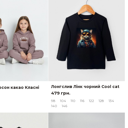
Лонгслив Лінк чорний Cool cat
сон какао Класні
479 грн.
98
104
110
116
122
128
134
140
146