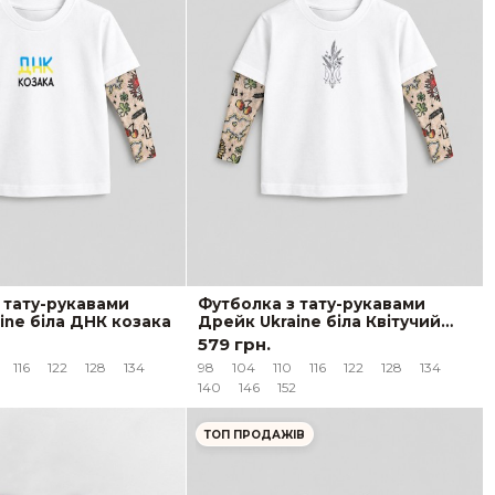
 тату-рукавами
Футболка з тату-рукавами
ine біла ДНК козака
Дрейк Ukraine біла Квітучий
тризуб
579 грн.
116
122
128
134
98
104
110
116
122
128
134
140
146
152
ТОП ПРОДАЖІВ