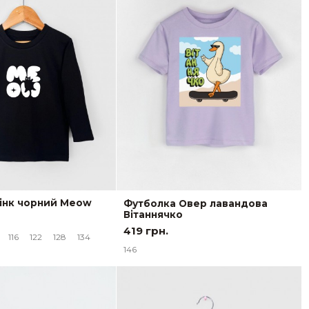
інк чорний Meow
Футболка Овер лавандова
Вітаннячко
419 грн.
116
122
128
134
146