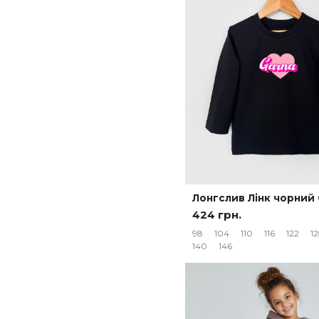
Лонгслив Лінк чорний 
424 грн.
98
104
110
116
122
1
140
146