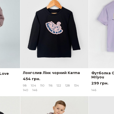
Лонгслив Лінк чорний Karma
Футболка 
Love
Mriyou
454 грн.
299 грн.
98
104
110
116
122
128
134
146
140
146