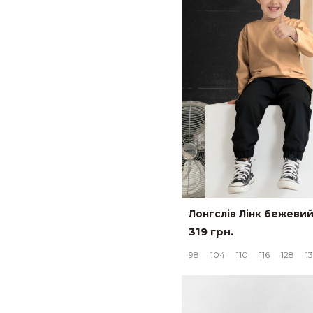
Лонгслів Лінк бежеви
319 грн.
98
104
110
116
128
1