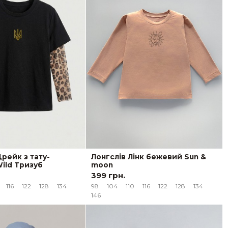
рейк з тату-
Лонгслів Лінк бежевий Sun &
ild Тризуб
moon
399 грн.
116
122
128
134
98
104
110
116
122
128
134
146