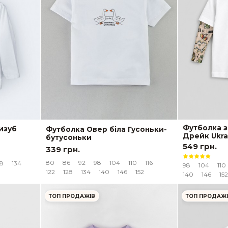
Футболка з
ризуб
Футболка Овер біла Гусоньки-
Дрейк Ukra
бутусоньки
549 грн.
339 грн.
80
86
92
98
104
110
116
28
134
98
104
110
122
128
134
140
146
152
140
146
152
ТОП ПРОДАЖІВ
ТОП ПРОДАЖ