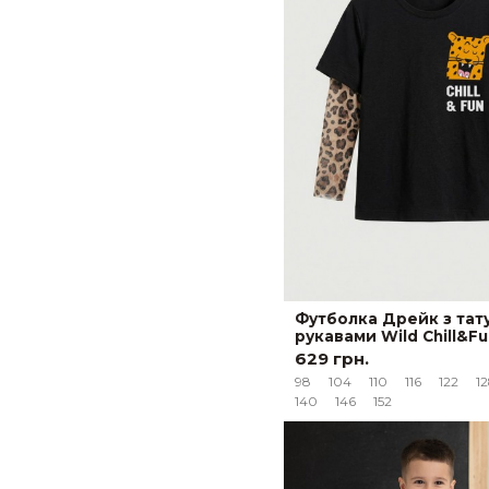
Футболка Дрейк з тат
рукавами Wild Chill&Fu
629 грн.
98
104
110
116
122
1
140
146
152