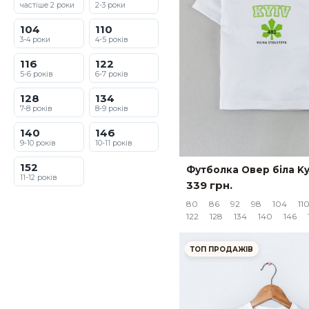
частіше 2 роки
2-3 роки
104
110
3-4 роки
4-5 років
116
122
5-6 років
6-7 років
128
134
7-8 років
8-9 років
140
146
9-10 років
10-11 років
152
Футболка Овер біла Ky
11-12 років
339 грн.
80
86
92
98
104
11
122
128
134
140
146
ТОП ПРОДАЖІВ