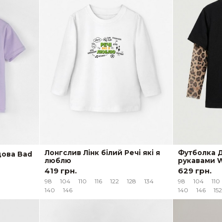
Лонгслив Лінк білий Речі які я
Футболка Д
дова Bad
люблю
рукавами W
419 грн.
629 грн.
98
104
110
116
122
128
134
98
104
110
140
146
140
146
152