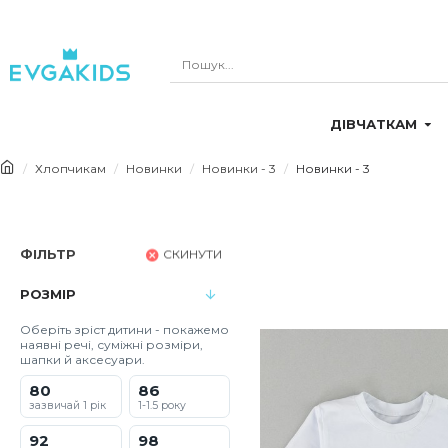
ДІВЧАТКАМ
Хлопчикам
Новинки
Новинки - 3
Новинки - 3
ФІЛЬТР
СКИНУТИ
РОЗМІР
Оберіть зріст дитини - покажемо
наявні речі, суміжні розміри,
шапки й аксесуари.
80
86
зазвичай 1 рік
1-1.5 року
92
98