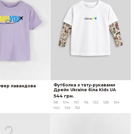
Футболка з тату-рукавами
Овер лавандова
Дрейк Ukraine біла Kids UA
544 грн.
98
104
110
116
122
128
134
140
146
152