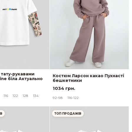
 тату-рукавами
Костюм Ларсон какао Пухнасті
ine біла Актуально
бешкетники
1034 грн.
116
122
128
134
92-98
116-122
ІВ
ТОП ПРОДАЖІВ