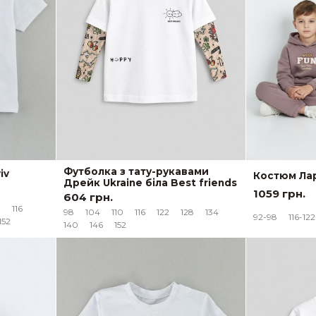
Футболка з тату-рукавами
iv
Костюм Лар
Дрейк Ukraine біла Best friends
1059 грн.
604 грн.
0
116
98
104
110
116
122
128
134
92-98
116-122
152
140
146
152