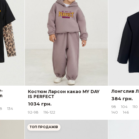
у-
Лонгслив Л
Костюм Ларсон какао MY DAY
n
IS PERFECT
384 грн.
1034 грн.
98
104
110
28
134
92-98
116-122
140
146
ТОП ПРОДАЖІВ