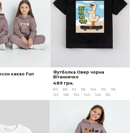
Футболка Овер чорна
сон какао Fun
Вітаннячко
489 грн.
80
86
92
98
104
110
116
122
128
134
140
146
152