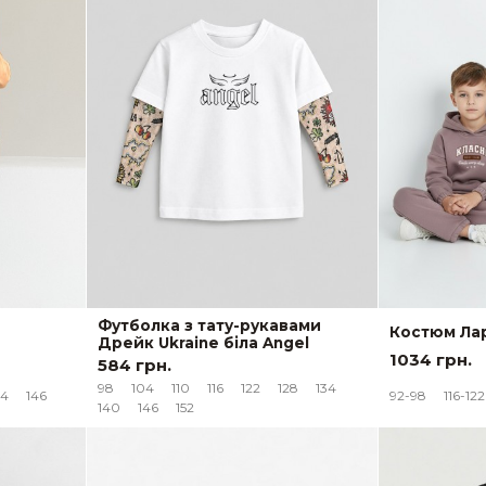
Футболка з тату-рукавами
й
Костюм Лар
Дрейк Ukraine біла Angel
1034 грн.
584 грн.
98
104
110
116
122
128
134
34
146
92-98
116-122
140
146
152