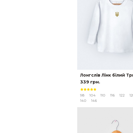
Лонгслів Лінк білий Т
339 грн.
98
104
110
116
122
1
140
146