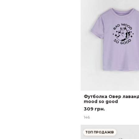
Футболка Овер лаван
mood so good
309 грн.
146
ТОП ПРОДАЖІВ