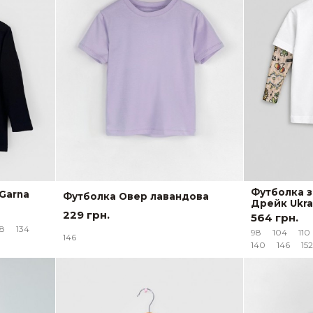
Футболка з
Garna
Футболка Овер лавандова
Дрейк Ukra
229 грн.
564 грн.
28
134
98
104
110
146
140
146
152