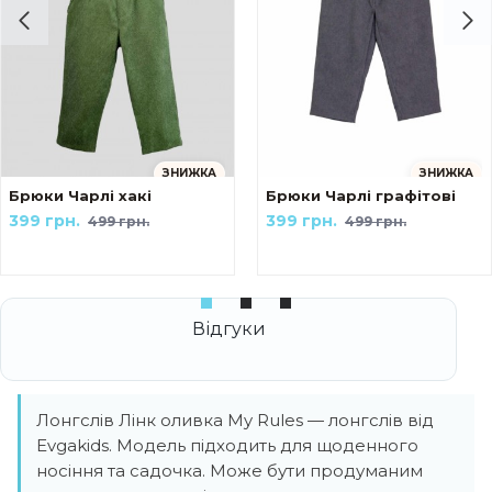
ЗНИЖКА
ЗНИЖКА
ейк Українські мотиви The козак
Брюки Чарлі хакі
Брюки Чарлі графітові
399 грн.
399 грн.
499 грн.
499 грн.
Лонгслів Лінк оливка My Rules — лонгслів від
Evgakids. Модель підходить для щоденного
носіння та садочка. Може бути продуманим