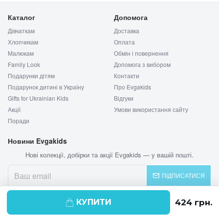
Каталог
Допомога
Дівчаткам
Доставка
Хлопчикам
Оплата
Малюкам
Обмін і повернення
Family Look
Допомога з вибором
Подарунки дітям
Контакти
Подарунок дитині в Україну
Про Evgakids
Gifts for Ukrainian Kids
Відгуки
Акції
Умови використання сайту
Поради
Новини Evgakids
Нові колекції, добірки та акції Evgakids — у вашій пошті.
ПІДПИСАТИСЯ
КУПИТИ