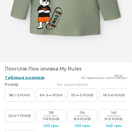
Лонгслів Лінк оливка My Rules
67243
Таблиця розмірів
Як правильно зняти заміри
Розмір
Вік орієнтовний
98
2–3 РОКИ
104
3–4 РОКИ
110
4–5 РОКІВ
116
5–6 РОКІВ
128
134
140
122
6–7 РОКІВ
(+20 ГРН.)
(+20 ГРН.)
(+40 ГРН.)
7–8 РОКІВ
8–9 РОКІВ
9–10 РОКІВ
+20 грн.
+20 грн.
+40 грн.