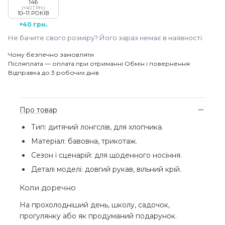
146
(+40 ГРН.)
10–11 РОКІВ
+40 грн.
Не бачите свого розміру? Його зараз немає в наявності.
Чому безпечно замовляти
Післяплата — оплата при отриманні
Обмін і повернення
Відправка до 3 робочих днів
Про товар
Тип: дитячий лонгслів, для хлопчика.
Матеріал: бавовна, трикотаж.
Сезон і сценарій: для щоденного носіння.
Деталі моделі: довгий рукав, вільний крій.
Коли доречно
На прохолодніший день, школу, садочок,
прогулянку або як продуманий подарунок.