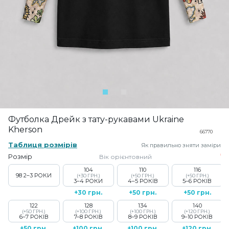
Футболка Дрейк з тату-рукавами Ukraine
Kherson
66770
Таблиця розмірів
Як правильно зняти заміри
Розмір
Вік орієнтовний
104
110
116
98
2–3 РОКИ
(+30 ГРН.)
(+50 ГРН.)
(+50 ГРН.)
3–4 РОКИ
4–5 РОКІВ
5–6 РОКІВ
+30 грн.
+50 грн.
+50 грн.
122
128
134
140
(+50 ГРН.)
(+100 ГРН.)
(+100 ГРН.)
(+120 ГРН.)
6–7 РОКІВ
7–8 РОКІВ
8–9 РОКІВ
9–10 РОКІВ
+50 грн.
+100 грн.
+100 грн.
+120 грн.