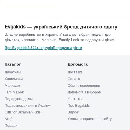
Evgakids — український бренд дитячого одягу
Власне виробництво в Україні. У каталозі зібрані моделі для
дівчаток, хлопчиків і малюків, Family Look та подарунки дітям.
Про Evgakids
8 524+ відгуків
Подарунки дітям
Каталог
Допомога
Дівчаткам
Доставка
Хлопчикам
Оплата
Малюкам
Обмін і повернення
Family Look
Допомога з вибором
Подарунки дітям
Контакти
Подарунок дитині в Україну
Про Evgakids
Gifts for Ukrainian Kids
Відгуки
Акції
Умови використання сайту
Поради