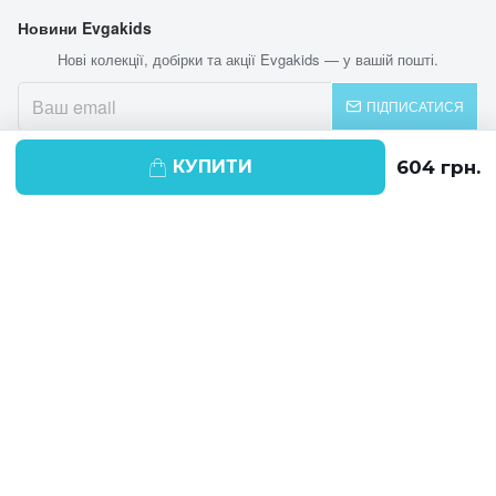
Новини Evgakids
Нові колекції, добірки та акції Evgakids — у вашій пошті.
ПІДПИСАТИСЯ
КУПИТИ
© 2026 EVGAKIDS
Ми використовуємо cookie-файли для
поліпшення своїх послуг і отримання
статистики. Продовжуючи навігацію по
веб-сайту, ви погоджуєтеся на
використання cookie-файлів.