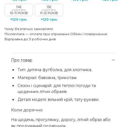
146
152
(+120 ГРН.)
(+120 ГРН.)
10–11 РОКІВ
11–12 РОКІВ
+120 грн.
+120 грн.
Чому безпечно замовляти
Післяплата — оплата при отриманні
Обмін і повернення
Відправка до 3 робочих днів
Про товар
Тип: дитяча футболка, для хлопчика.
Матеріал: бавовна, трикотаж.
Сезон і сценарій: для теплої погоди та
щоденних літніх образів.
Деталі моделі: вільний крій, тату-рукави.
Коли доречно
На щодень, прогулянку, дорогу, літній образ або
як продуманий подарунок.