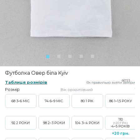
Футболка Овер біла Kyiv
66723
Таблиця розмірів
Як правильно зняти заміри
Розмір
Вік орієнтовний
68
3–6 МІС.
74
6–9 МІС.
80
1 РІК
86
1–1,5 РОКУ
110
92
2 РОКИ
98
2–3 РОКИ
104
3–4 РОКИ
(+20 ГРН.)
4–5 РОКІВ
+20 грн.