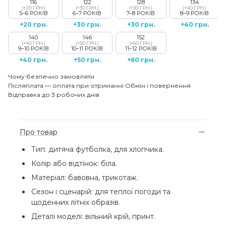
116
122
128
134
(+20 ГРН.)
(+30 ГРН.)
(+30 ГРН.)
(+40 ГРН.)
5–6 РОКІВ
6–7 РОКІВ
7–8 РОКІВ
8–9 РОКІВ
+20 грн.
+30 грн.
+30 грн.
+40 грн.
140
146
152
(+40 ГРН.)
(+50 ГРН.)
(+60 ГРН.)
9–10 РОКІВ
10–11 РОКІВ
11–12 РОКІВ
+40 грн.
+50 грн.
+60 грн.
Чому безпечно замовляти
Післяплата — оплата при отриманні
Обмін і повернення
Відправка до 3 робочих днів
Про товар
Тип: дитяча футболка, для хлопчика.
Колір або відтінок: біла.
Матеріал: бавовна, трикотаж.
Сезон і сценарій: для теплої погоди та
щоденних літніх образів.
Деталі моделі: вільний крій, принт.