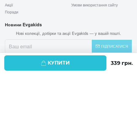
Акції
Умови використання сайту
Поради
Новини Evgakids
Нові колекції, добірки та акції Evgakids — у вашій пошті.
ПІДПИСАТИСЯ
КУПИТИ
© 2026 EVGAKIDS
Ми використовуємо cookie-файли для
поліпшення своїх послуг і отримання
статистики. Продовжуючи навігацію по
веб-сайту, ви погоджуєтеся на
використання cookie-файлів.