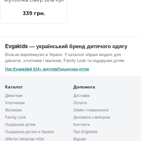
339 грн.
Evgakids — український бренд дитячого одягу
Власне виробництво в Україні. У каталозі зібрані моделі для
дівчаток, хлопчиків і малюків, Family Look та подарунки дітям.
Про Evgakids
8 524+ відгуків
Подарунки дітям
Каталог
Допомога
Дівчаткам
Доставка
Хлопчикам
Оплата
Малюкам
Обмін і повернення
Family Look
Допомога з вибором
Подарунки дітям
Контакти
Подарунок дитині в Україну
Про Evgakids
Gifts for Ukrainian Kids
Відгуки