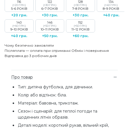
116
122
128
134
(+20 ГРН.)
(+30 ГРН.)
(+30 ГРН.)
(+40 ГРН.)
5–6 РОКІВ
6–7 РОКІВ
7–8 РОКІВ
8–9 РОКІВ
+20 грн.
+30 грн.
+30 грн.
+40 грн.
140
146
152
(+40 ГРН.)
(+50 ГРН.)
(+60 ГРН.)
9–10 РОКІВ
10–11 РОКІВ
11–12 РОКІВ
+40 грн.
+50 грн.
+60 грн.
Чому безпечно замовляти
Післяплата — оплата при отриманні
Обмін і повернення
Відправка до 3 робочих днів
Про товар
Тип: дитяча футболка, для дівчинки.
Колір або відтінок: біла.
Матеріал: бавовна, трикотаж.
Сезон і сценарій: для теплої погоди та
щоденних літніх образів.
Деталі моделі: короткий рукав, вільний крій,