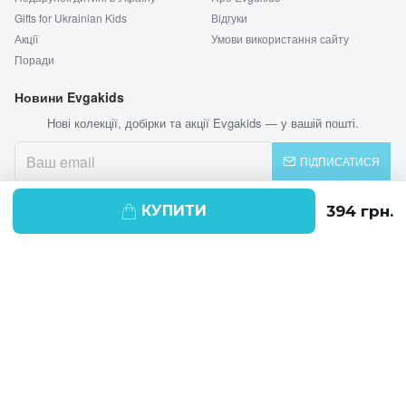
Gifts for Ukrainian Kids
Відгуки
Акції
Умови використання сайту
Поради
Новини Evgakids
Нові колекції, добірки та акції Evgakids — у вашій пошті.
ПІДПИСАТИСЯ
КУПИТИ
© 2026 EVGAKIDS
Ми використовуємо cookie-файли для
поліпшення своїх послуг і отримання
статистики. Продовжуючи навігацію по
веб-сайту, ви погоджуєтеся на
використання cookie-файлів.