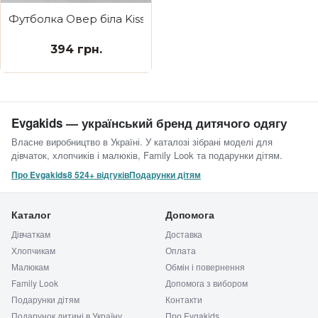
Футболка Овер біла Kiss
394 грн.
Evgakids — український бренд дитячого одягу
Власне виробництво в Україні. У каталозі зібрані моделі для
дівчаток, хлопчиків і малюків, Family Look та подарунки дітям.
Про Evgakids
8 524+ відгуків
Подарунки дітям
Каталог
Допомога
Дівчаткам
Доставка
Хлопчикам
Оплата
Малюкам
Обмін і повернення
Family Look
Допомога з вибором
Подарунки дітям
Контакти
Подарунок дитині в Україну
Про Evgakids