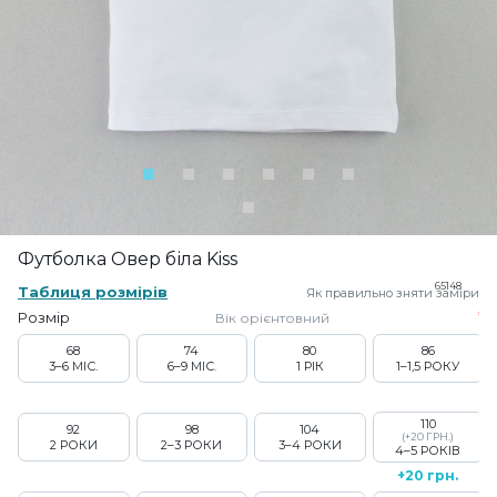
Футболка Овер біла Kiss
65148
Таблиця розмірів
Як правильно зняти заміри
Розмір
Вік орієнтовний
68
74
80
86
3–6 МІС.
6–9 МІС.
1 РІК
1–1,5 РОКУ
110
92
98
104
(+20 ГРН.)
2 РОКИ
2–3 РОКИ
3–4 РОКИ
4–5 РОКІВ
+20 грн.