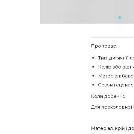
Про товар
Тип: дитячий л
Колір або відті
Матеріал: баво
Сезон і сценар
Коли доречно
Для прохолодної 
Матеріал, крій і д