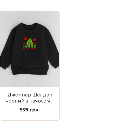
Джемпер Шелдон
чорний з начосом З
любов’ю, але по-
559 грн.
своєму