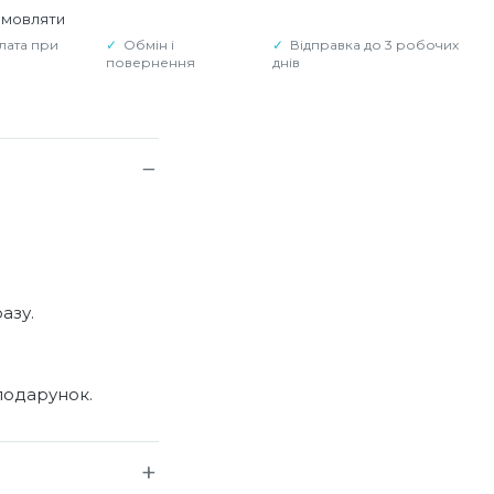
амовляти
лата при
Обмін і
Відправка до 3 робочих
повернення
днів
азу.
подарунок.