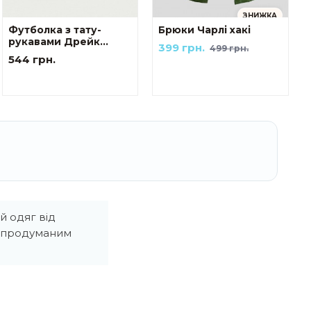
ЗНИЖКА
Футболка з тату-
Брюки Чарлі хакі
рукавами Дрейк
399 грн.
499 грн.
Українські мотиви
544 грн.
The козак
 одяг від
и продуманим