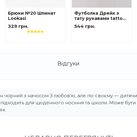
Брюки №20 Шпинат
Футболка Дрейк з
Lookasi
тату рукавами tattoo
style The козак
329 грн.
544 грн.
чорний з начосом З любов’ю, але по-своєму — дитячий
ь підходить для щоденного носіння та школи. Може бут
ні.