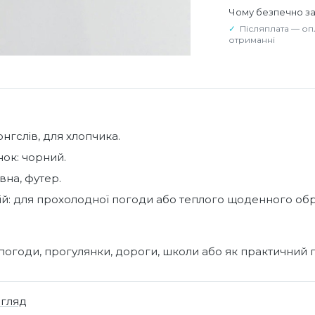
Чому безпечно з
Післяплата — оп
отриманні
онгслів, для хлопчика.
нок: чорний.
вна, футер.
ій: для прохолодної погоди або теплого щоденного обр
погоди, прогулянки, дороги, школи або як практичний 
огляд