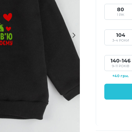
80
1 РІК
104
3–4 РОКИ
140-146
9–11 РОКІВ
+40 грн.