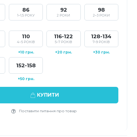
86
92
98
1–1,5 РОКУ
2 РОКИ
2–3 РОКИ
110
116-122
128-134
4–5 РОКІВ
5–7 РОКІВ
7–9 РОКІВ
+10 грн.
+20 грн.
+30 грн.
152-158
+50 грн.
КУПИТИ
Поставити питання про товар