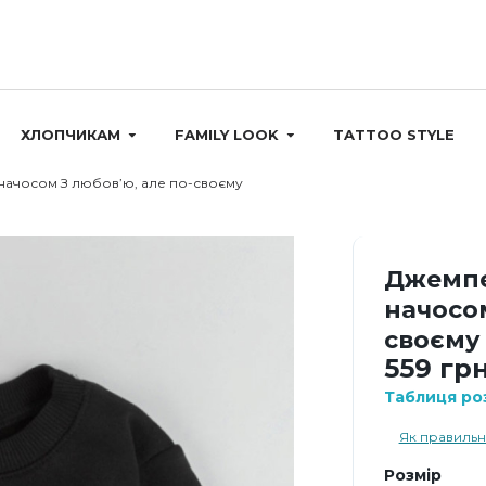
ХЛОПЧИКАМ
FAMILY LOOK
TATTOO STYLE
ачосом З любов’ю, але по-своєму
Джемпе
начосом
своєму
559 грн
Таблиця роз
Як правильн
Розмір