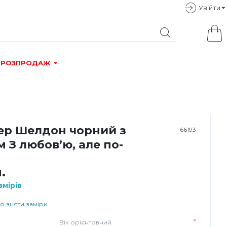
Увiйти
РОЗПРОДАЖ
р Шелдон чорний з
66193
 З любов’ю, але по-
.
мірів
о зняти заміри
Вік орієнтовний