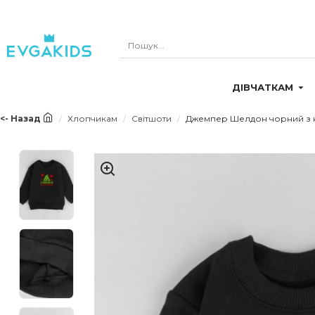
ДІВЧАТКАМ
<- Назад
Хлопчикам
Світшоти
Джемпер Шелдон чорний з н