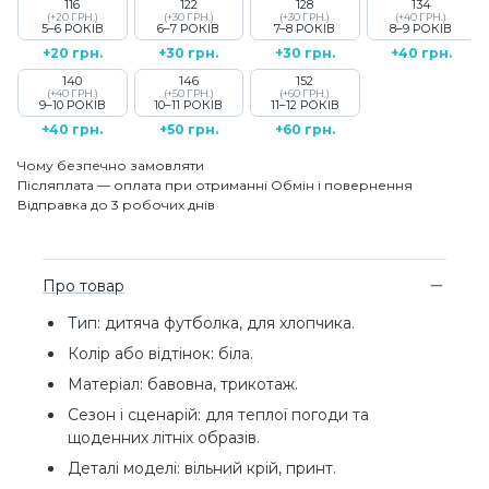
116
122
128
134
(+20 ГРН.)
(+30 ГРН.)
(+30 ГРН.)
(+40 ГРН.)
5–6 РОКІВ
6–7 РОКІВ
7–8 РОКІВ
8–9 РОКІВ
+20 грн.
+30 грн.
+30 грн.
+40 грн.
140
146
152
(+40 ГРН.)
(+50 ГРН.)
(+60 ГРН.)
9–10 РОКІВ
10–11 РОКІВ
11–12 РОКІВ
+40 грн.
+50 грн.
+60 грн.
Чому безпечно замовляти
Післяплата — оплата при отриманні
Обмін і повернення
Відправка до 3 робочих днів
Про товар
Тип: дитяча футболка, для хлопчика.
Колір або відтінок: біла.
Матеріал: бавовна, трикотаж.
Сезон і сценарій: для теплої погоди та
щоденних літніх образів.
Деталі моделі: вільний крій, принт.