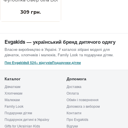
309 грн.
Evgakids — український бренд дитячого одягу
Власне виробництво в Україні. У каталозі зібрані моделі для
дівчаток, хлопчиків і малюків, Family Look та подарунки дітям.
Про Evgakids
8 524+ відгуків
Подарунки дітям
Каталог
Допомога
Дівчаткам
Доставка
Хлопчикам
Оплата
Малюкам
Обмін і повернення
Family Look
Допомога з вибором
Подарунки дітям
Контакти
Подарунок дитині в Україну
Про Evgakids
Gifts for Ukrainian Kids
Відгуки