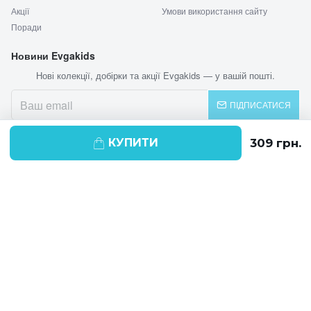
Акції
Умови використання сайту
Поради
Новини Evgakids
Нові колекції, добірки та акції Evgakids — у вашій пошті.
ПІДПИСАТИСЯ
КУПИТИ
© 2026 EVGAKIDS
Ми використовуємо cookie-файли для
поліпшення своїх послуг і отримання
статистики. Продовжуючи навігацію по
веб-сайту, ви погоджуєтеся на
використання cookie-файлів.