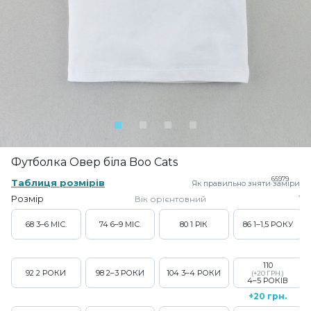
Футболка Овер біла Boo Cats
65979
Таблиця розмірів
Як правильно зняти заміри
Розмір
Вік орієнтовний
68
3–6 МІС.
74
6–9 МІС.
80
1 РІК
86
1–1,5 РОКУ
110
92
2 РОКИ
98
2–3 РОКИ
104
3–4 РОКИ
(+20 ГРН.)
4–5 РОКІВ
+20 грн.