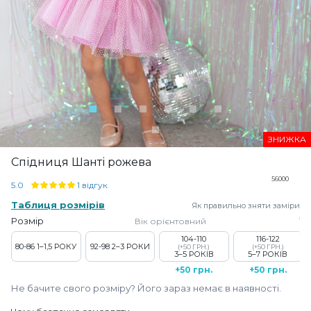
ЗНИЖКА
Спідниця Шанті рожева
56000
5.0
1 відгук
Таблиця розмірів
Як правильно зняти заміри
Розмір
Вік орієнтовний
104-110
116-122
80-86
1–1,5 РОКУ
92-98
2–3 РОКИ
(+50 ГРН.)
(+50 ГРН.)
3–5 РОКІВ
5–7 РОКІВ
+50 грн.
+50 грн.
Не бачите свого розміру? Його зараз немає в наявності.