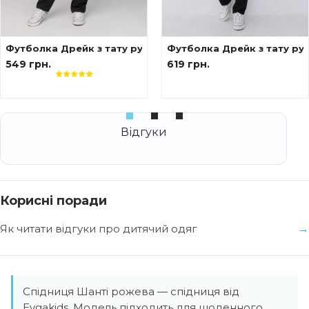
ами tattoo style Формула
Футболка Дрейк з тату рукавами tattoo style Тризуб
Футболка Дрейк з тату ру
549 грн.
619 грн.
Корисні поради
Як читати відгуки про дитячий одяг
Спідниця Шанті рожева — спідниця від
Evgakids. Модель підходить для щоденного