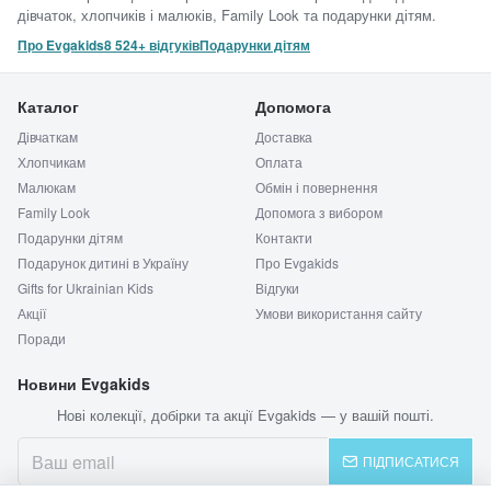
дівчаток, хлопчиків і малюків, Family Look та подарунки дітям.
Про Evgakids
8 524+ відгуків
Подарунки дітям
Каталог
Допомога
Дівчаткам
Доставка
Хлопчикам
Оплата
Малюкам
Обмін і повернення
Family Look
Допомога з вибором
Подарунки дітям
Контакти
Подарунок дитині в Україну
Про Evgakids
Gifts for Ukrainian Kids
Відгуки
Акції
Умови використання сайту
Поради
Новини Evgakids
Нові колекції, добірки та акції Evgakids — у вашій пошті.
ПІДПИСАТИСЯ