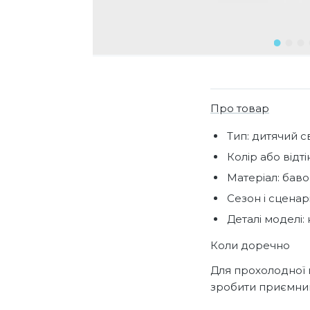
Про товар
Тип: дитячий с
Колір або відт
Матеріал: баво
Сезон і сценар
Деталі моделі:
Коли доречно
Для прохолодної 
зробити приємни