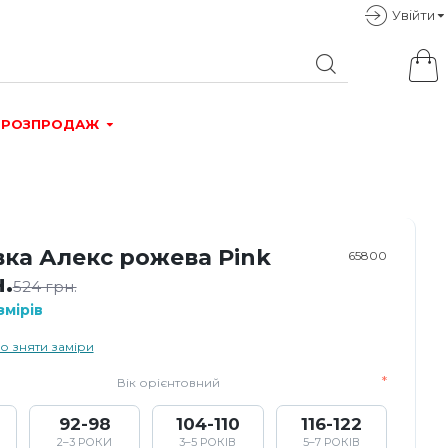
Увiйти
РОЗПРОДАЖ
вка Алекс рожева Pink
65800
.
524 грн.
мірів
о зняти заміри
Вік орієнтовний
92-98
104-110
116-122
2–3 РОКИ
3–5 РОКІВ
5–7 РОКІВ