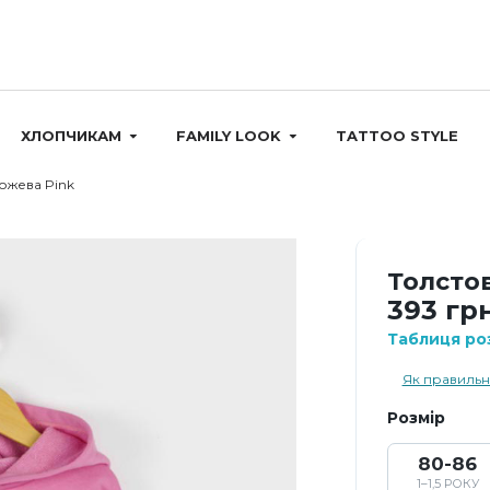
ХЛОПЧИКАМ
FAMILY LOOK
TATTOO STYLE
ожева Pink
Толсто
393 грн
Таблиця роз
Як правильн
Розмір
80-86
1–1,5 РОКУ