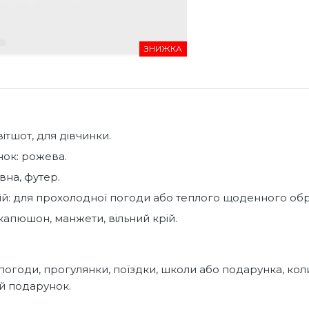
ЗНИЖКА
вітшот, для дівчинки.
інок: рожева.
вна, футер.
ій: для прохолодної погоди або теплого щоденного обр
 капюшон, манжети, вільний крій.
погоди, прогулянки, поїздки, школи або подарунка, кол
й подарунок.