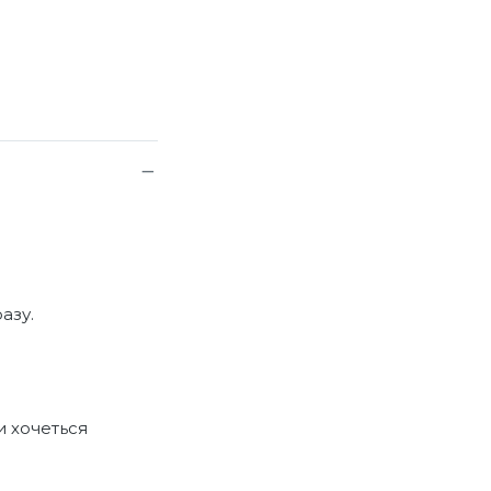
азу.
и хочеться