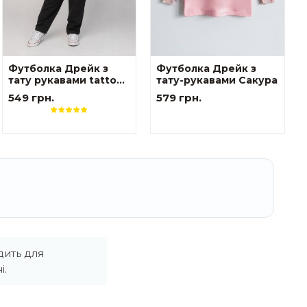
Футболка Дрейк з
Футболка Дрейк з
тату рукавами tattoo
тату-рукавами Сакура
style Тризуб
549 грн.
579 грн.
дить для
і.