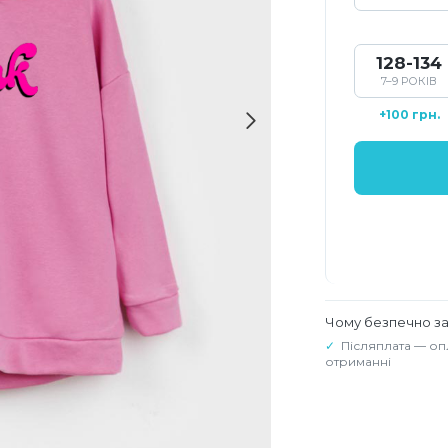
128-134
7–9 РОКІВ
+100 грн.
Чому безпечно з
Післяплата — оп
отриманні