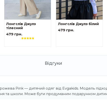
Лонгслів Джулз
Лонгслів Джулз білий
тілесний
479 грн.
479 грн.
рожева Pink — дитячий одяг від Evgakids. Модель підхо
ня та школи. Може бути продуманим подарунком дитин