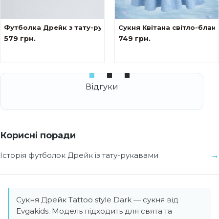
Футболка Дрейк з тату-рукавами Сакура
Сукня Квітана світло-блак
579 грн.
749 грн.
Корисні поради
Історія футболок Дрейк із тату-рукавами
Сукня Дрейк Tattoo style Dark — сукня від
Evgakids. Модель підходить для свята та