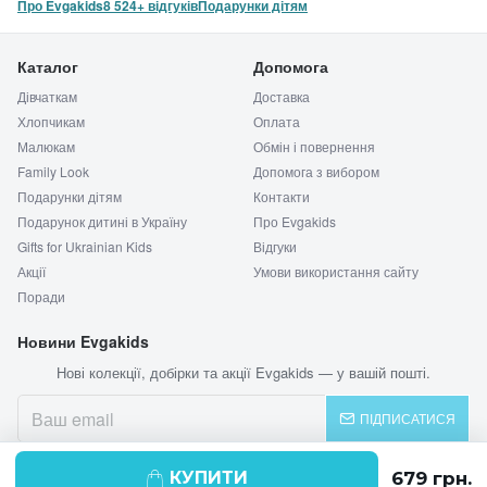
Про Evgakids
8 524+ відгуків
Подарунки дітям
Каталог
Допомога
Дівчаткам
Доставка
Хлопчикам
Оплата
Малюкам
Обмін і повернення
Family Look
Допомога з вибором
Подарунки дітям
Контакти
Подарунок дитині в Україну
Про Evgakids
Gifts for Ukrainian Kids
Відгуки
Акції
Умови використання сайту
Поради
Новини Evgakids
Нові колекції, добірки та акції Evgakids — у вашій пошті.
ПІДПИСАТИСЯ
КУПИТИ