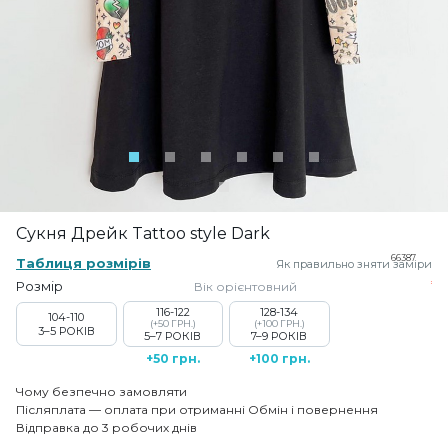
Сукня Дрейк Tattoo style Dark
66387
Таблиця розмірів
Як правильно зняти заміри
Розмір
Вік орієнтовний
116-122
128-134
104-110
(+50 ГРН.)
(+100 ГРН.)
3–5 РОКІВ
5–7 РОКІВ
7–9 РОКІВ
+50 грн.
+100 грн.
Чому безпечно замовляти
Післяплата — оплата при отриманні
Обмін і повернення
Відправка до 3 робочих днів