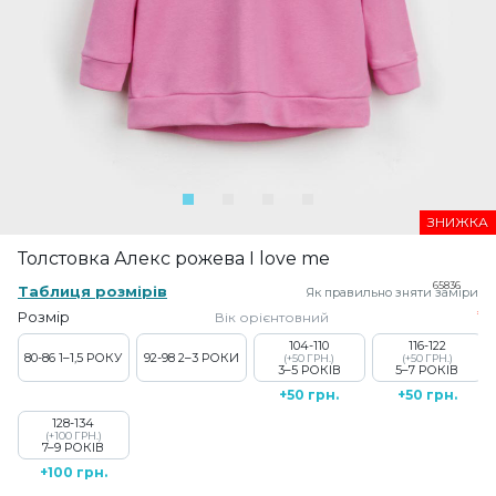
ЗНИЖКА
Толстовка Алекс рожева I love me
65836
Таблиця розмірів
Як правильно зняти заміри
Розмір
Вік орієнтовний
104-110
116-122
80-86
1–1,5 РОКУ
92-98
2–3 РОКИ
(+50 ГРН.)
(+50 ГРН.)
3–5 РОКІВ
5–7 РОКІВ
+50 грн.
+50 грн.
128-134
(+100 ГРН.)
7–9 РОКІВ
+100 грн.