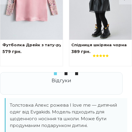
ами tattoo style Тризуб
Футболка Дрейк з тату-рукавами Сакура
Спідниця шкіряна чорна
579 грн.
389 грн.
Толстовка Алекс рожева I love me — дитячий
одяг від Evgakids. Модель підходить для
щоденного носіння та школи. Може бути
продуманим подарунком дитині.