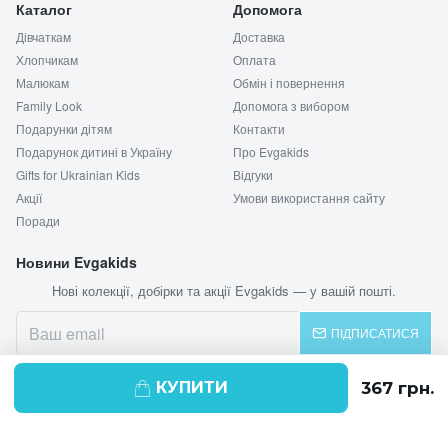
Каталог
Допомога
Дівчаткам
Доставка
Хлопчикам
Оплата
Малюкам
Обмін і повернення
Family Look
Допомога з вибором
Подарунки дітям
Контакти
Подарунок дитині в Україну
Про Evgakids
Gifts for Ukrainian Kids
Відгуки
Акції
Умови використання сайту
Поради
Новини Evgakids
Нові колекції, добірки та акції Evgakids — у вашій пошті.
ПІДПИСАТИСЯ
КУПИТИ