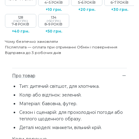
4–5 РОКІВ
5–6 РОКІВ
6–7 РОКІВ
+10 грн.
+20 грн.
+30 грн.
128
134
(+40 ГРН.)
(+50 ГРН.)
7–8 РОКІВ
8–9 РОКІВ
+40 грн.
+50 грн.
Чому безпечно замовляти
Післяплата — оплата при отриманні
Обмін і повернення
Відправка до 3 робочих днів
Про товар
Тип: дитячий світшот, для хлопчика.
Колір або відтінок: зелений.
Матеріал: бавовна, футер.
Сезон і сценарій: для прохолодної погоди або
теплого щоденного образу.
Деталі моделі: манжети, вільний крій.