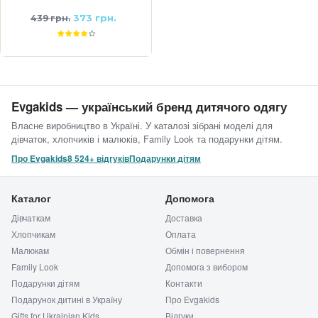
373 грн.
439 грн.
Evgakids — український бренд дитячого одягу
Власне виробництво в Україні. У каталозі зібрані моделі для
дівчаток, хлопчиків і малюків, Family Look та подарунки дітям.
Про Evgakids
8 524+ відгуків
Подарунки дітям
Каталог
Допомога
Дівчаткам
Доставка
Хлопчикам
Оплата
Малюкам
Обмін і повернення
Family Look
Допомога з вибором
Подарунки дітям
Контакти
Подарунок дитині в Україну
Про Evgakids
Gifts for Ukrainian Kids
Відгуки