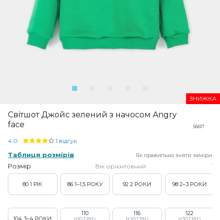
ЗНИЖКА
Світшот Джойс зелений з начосом Angry
face
56617
4.0
1 відгук
Таблиця розмірів
Як правильно зняти заміри
Розмір
Вік орієнтовний
80
1 РІК
86
1–1,5 РОКУ
92
2 РОКИ
98
2–3 РОКИ
110
116
122
104
3–4 РОКИ
(+10 ГРН.)
(+20 ГРН.)
(+30 ГРН.)