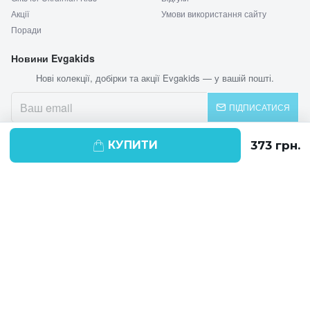
Акції
Умови використання сайту
Поради
Новини Evgakids
Нові колекції, добірки та акції Evgakids — у вашій пошті.
ПІДПИСАТИСЯ
КУПИТИ
© 2026 EVGAKIDS
Ми використовуємо cookie-файли для
поліпшення своїх послуг і отримання
статистики. Продовжуючи навігацію по
веб-сайту, ви погоджуєтеся на
використання cookie-файлів.