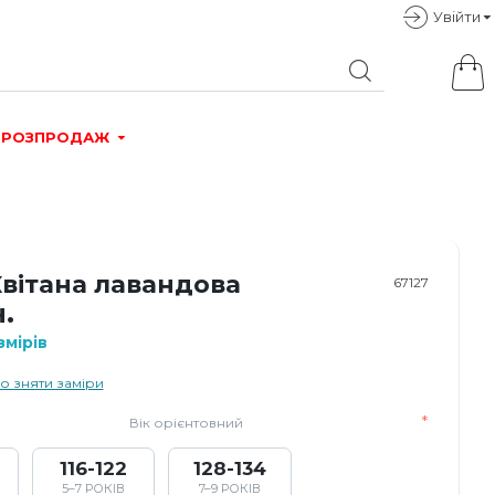
Увiйти
РОЗПРОДАЖ
Квітана лавандова
67127
.
мірів
о зняти заміри
Вік орієнтовний
116-122
128-134
5–7 РОКІВ
7–9 РОКІВ