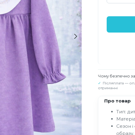
Чому безпечно з
Післяплата — оп
отриманні
Про товар
Тип: ди
Матеріа
Сезон і
образу.