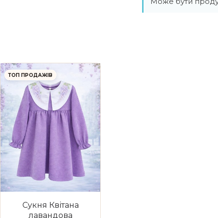
Може бути проду
ТОП ПРОДАЖІВ
Сукня Квітана
лавандова