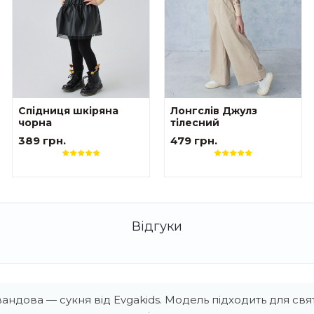
Спідниця шкіряна
Лонгслів Джулз
чорна
тілесний
389 грн.
479 грн.
андова — сукня від Evgakids. Модель підходить для свят