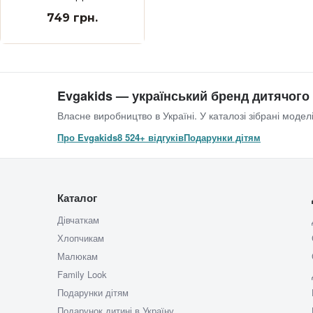
749 грн.
Evgakids — український бренд дитячого
Власне виробництво в Україні. У каталозі зібрані моделі
Про Evgakids
8 524+ відгуків
Подарунки дітям
Каталог
Дівчаткам
Хлопчикам
Малюкам
Family Look
Подарунки дітям
Подарунок дитині в Україну