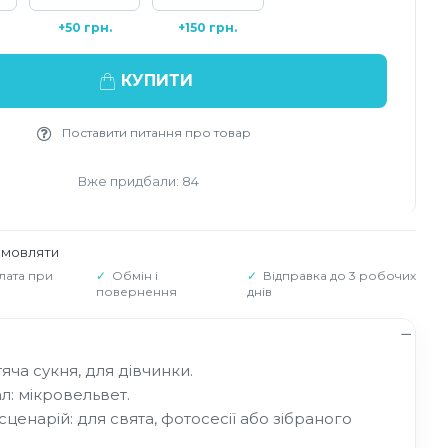
+50 грн.
+150 грн.
КУПИТИ
Поставити питання про товар
Вже придбали: 84
амовляти
лата при
Обмін і
Відправка до 3 робочих
повернення
днів
тяча сукня, для дівчинки.
л: мікровельвет.
 сценарій: для свята, фотосесії або зібраного