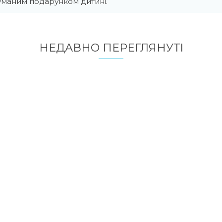
маним подарунком дитині.
НЕДАВНО ПЕРЕГЛЯНУТI