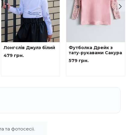
Лонгслів Джулз білий
Футболка Дрейк з
тату-рукавами Сакура
479 грн.
579 грн.
а та фотосесії.