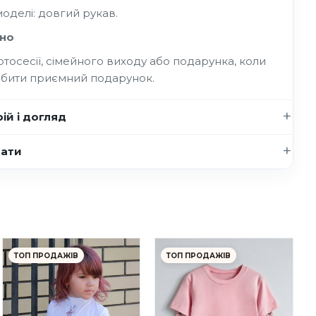
моделі: довгий рукав.
но
отосесії, сімейного виходу або подарунка, коли
обити приємний подарунок.
ій і догляд
нати
ТОП ПРОДАЖІВ
ТОП ПРОДАЖІВ