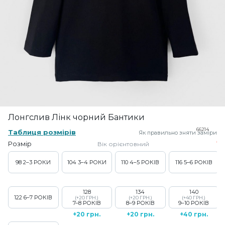
Лонгслив Лінк чорний Бантики
66214
Таблиця розмірів
Як правильно зняти заміри
Розмір
Вік орієнтовний
98
2–3 РОКИ
104
3–4 РОКИ
110
4–5 РОКІВ
116
5–6 РОКІВ
128
134
140
122
6–7 РОКІВ
(+20 ГРН.)
(+20 ГРН.)
(+40 ГРН.)
7–8 РОКІВ
8–9 РОКІВ
9–10 РОКІВ
+20 грн.
+20 грн.
+40 грн.