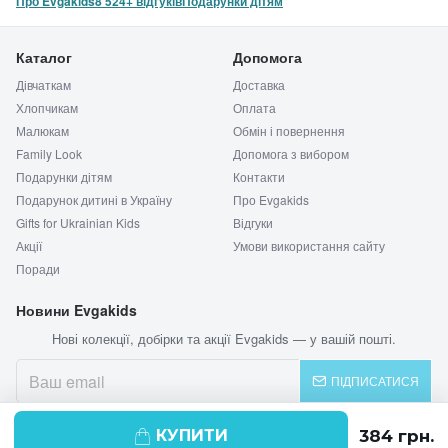
Про Evgakids
8 524+ відгуків
Подарунки дітям
Каталог
Допомога
Дівчаткам
Доставка
Хлопчикам
Оплата
Малюкам
Обмін і повернення
Family Look
Допомога з вибором
Подарунки дітям
Контакти
Подарунок дитині в Україну
Про Evgakids
Gifts for Ukrainian Kids
Відгуки
Акції
Умови використання сайту
Поради
Новини Evgakids
Нові колекції, добірки та акції Evgakids — у вашій пошті.
ПІДПИСАТИСЯ
КУПИТИ