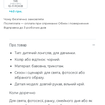
146
(+40 ГРН.)
10–11 РОКІВ
+40 грн.
Чому безпечно замовляти
Післяплата — оплата при отриманні
Обмін і повернення
Відправка до 3 робочих днів
Про товар
Тип: дитячий лонгслів, для дівчинки.
Колір або відтінок: чорний.
Матеріал: бавовна, трикотаж.
Сезон і сценарій: для свята, фотосесії або
зібраного образу.
Деталі моделі: довгий рукав, вільний крій.
Коли доречно
Для свята, фотосесії, ранку, сімейного дня або як