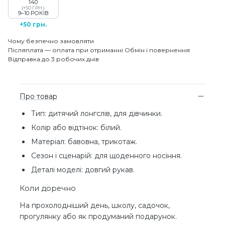
140
(+50 ГРН.)
9–10 РОКІВ
+50 грн.
Чому безпечно замовляти
Післяплата — оплата при отриманні
Обмін і повернення
Відправка до 3 робочих днів
Про товар
Тип: дитячий лонгслів, для дівчинки.
Колір або відтінок: білий.
Матеріал: бавовна, трикотаж.
Сезон і сценарій: для щоденного носіння.
Деталі моделі: довгий рукав.
Коли доречно
На прохолодніший день, школу, садочок,
прогулянку або як продуманий подарунок.