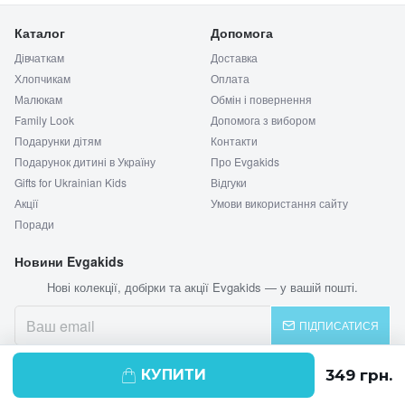
Каталог
Допомога
Дівчаткам
Доставка
Хлопчикам
Оплата
Малюкам
Обмін і повернення
Family Look
Допомога з вибором
Подарунки дітям
Контакти
Подарунок дитині в Україну
Про Evgakids
Gifts for Ukrainian Kids
Відгуки
Акції
Умови використання сайту
Поради
Новини Evgakids
Нові колекції, добірки та акції Evgakids — у вашій пошті.
ПІДПИСАТИСЯ
КУПИТИ