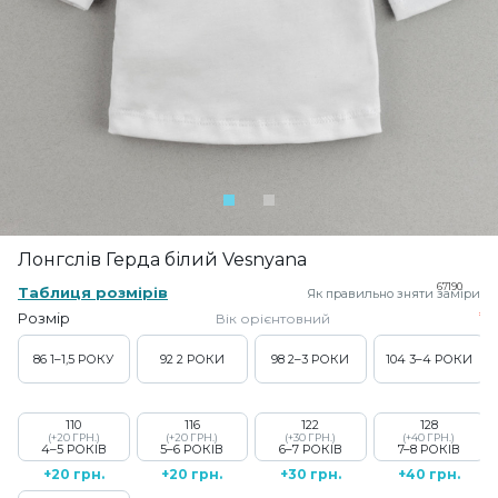
Лонгслів Герда білий Vesnyana
67190
Таблиця розмірів
Як правильно зняти заміри
Розмір
Вік орієнтовний
86
1–1,5 РОКУ
92
2 РОКИ
98
2–3 РОКИ
104
3–4 РОКИ
110
116
122
128
(+20 ГРН.)
(+20 ГРН.)
(+30 ГРН.)
(+40 ГРН.)
4–5 РОКІВ
5–6 РОКІВ
6–7 РОКІВ
7–8 РОКІВ
+20 грн.
+20 грн.
+30 грн.
+40 грн.