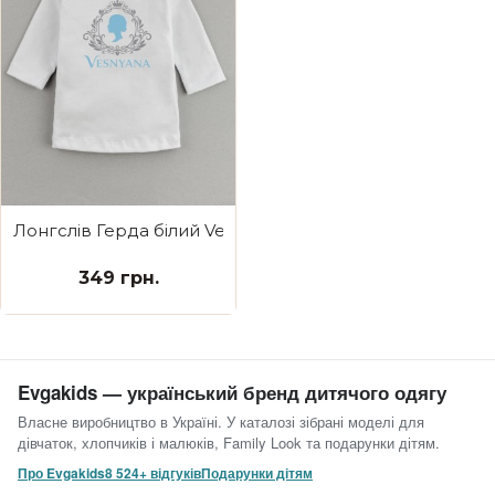
Лонгслів Герда білий Vesnyana
349 грн.
Evgakids — український бренд дитячого одягу
Власне виробництво в Україні. У каталозі зібрані моделі для
дівчаток, хлопчиків і малюків, Family Look та подарунки дітям.
Про Evgakids
8 524+ відгуків
Подарунки дітям