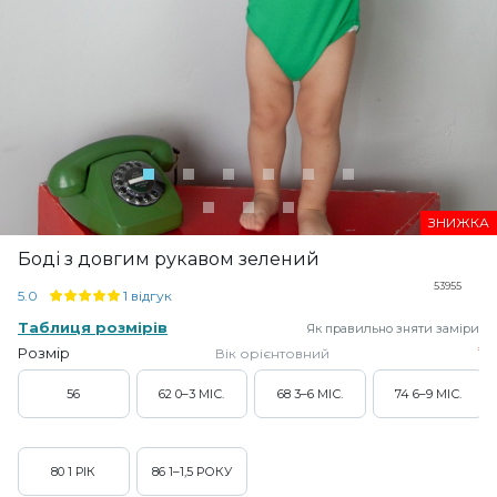
ЗНИЖКА
Боді з довгим рукавом зелений
53955
5.0
1 відгук
Таблиця розмірів
Як правильно зняти заміри
Розмір
Вік орієнтовний
56
62
0–3 МІС.
68
3–6 МІС.
74
6–9 МІС.
80
1 РІК
86
1–1,5 РОКУ