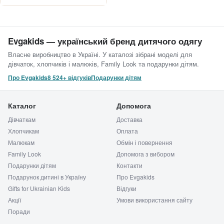
Evgakids — український бренд дитячого одягу
Власне виробництво в Україні. У каталозі зібрані моделі для
дівчаток, хлопчиків і малюків, Family Look та подарунки дітям.
Про Evgakids
8 524+ відгуків
Подарунки дітям
Каталог
Допомога
Дівчаткам
Доставка
Хлопчикам
Оплата
Малюкам
Обмін і повернення
Family Look
Допомога з вибором
Подарунки дітям
Контакти
Подарунок дитині в Україну
Про Evgakids
Gifts for Ukrainian Kids
Відгуки
Акції
Умови використання сайту
Поради