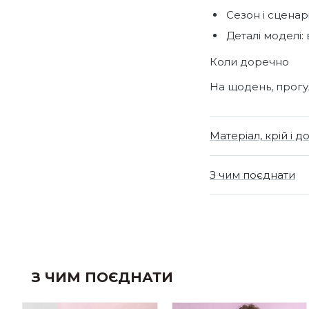
Сезон і сценарі
Деталі моделі: 
Коли доречно
На щодень, прогул
Матеріал, крій і д
З чим поєднати
З ЧИМ ПОЄДНАТИ