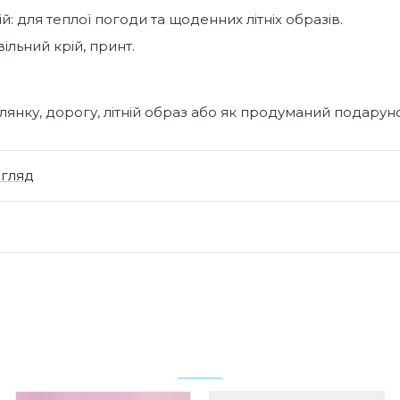
й: для теплої погоди та щоденних літніх образів.
вільний крій, принт.
янку, дорогу, літній образ або як продуманий подарун
огляд