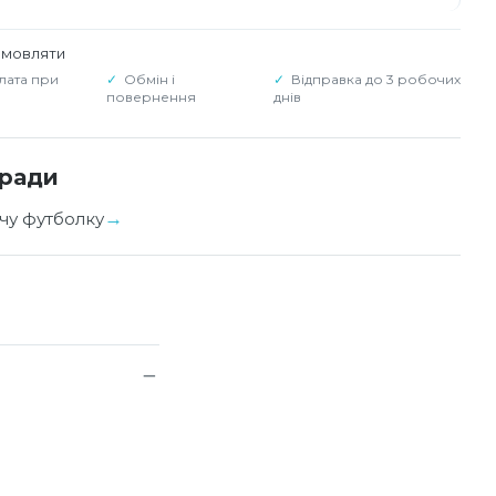
амовляти
лата при
Обмін і
Відправка до 3 робочих
повернення
днів
оради
чу футболку