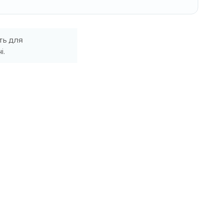
ть для
і.