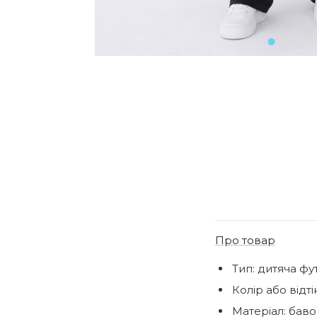
Про товар
Тип: дитяча фу
Колір або відті
Матеріал: баво