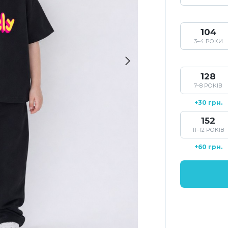
104
3–4 РОКИ
128
7–8 РОКІВ
+30 грн.
152
11–12 РОКІВ
+60 грн.