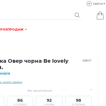
Увiйти
РОЗПРОДАЖ
а Овер чорна Be lovely
63807
.
мірів
о зняти заміри
Вік орієнтовний
86
92
98
1–1,5 РОКУ
2 РОКИ
2–3 РОКИ