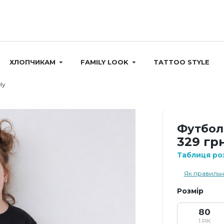
ХЛОПЧИКАМ
FAMILY LOOK
TATTOO STYLE
ly
Футболк
329 грн
Таблиця роз
Як правильн
Розмір
80
1 РІК