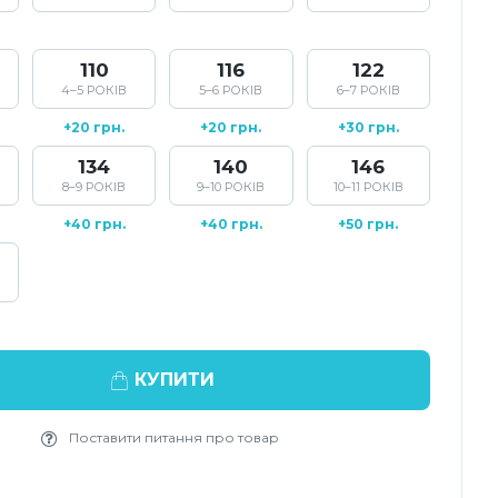
110
116
122
4–5 РОКІВ
5–6 РОКІВ
6–7 РОКІВ
+20 грн.
+20 грн.
+30 грн.
134
140
146
8–9 РОКІВ
9–10 РОКІВ
10–11 РОКІВ
+40 грн.
+40 грн.
+50 грн.
КУПИТИ
Поставити питання про товар