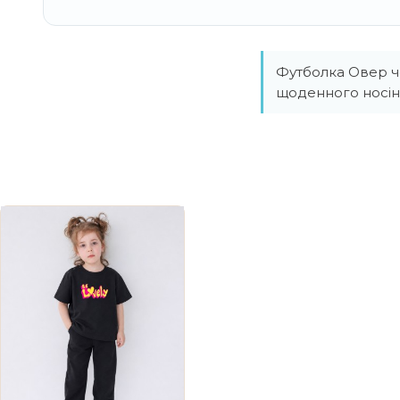
Футболка Овер чо
щоденного носін