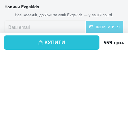
Новини Evgakids
Нові колекції, добірки та акції Evgakids — у вашій пошті.
ПІДПИСАТИСЯ
КУПИТИ
© 2026 EVGAKIDS
Ми використовуємо cookie-файли для
поліпшення своїх послуг і отримання
статистики. Продовжуючи навігацію по
веб-сайту, ви погоджуєтеся на
використання cookie-файлів.