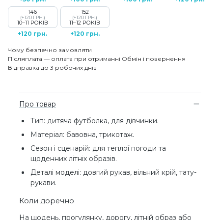
146
152
(+120 ГРН.)
(+120 ГРН.)
10–11 РОКІВ
11–12 РОКІВ
+120 грн.
+120 грн.
Чому безпечно замовляти
Післяплата — оплата при отриманні
Обмін і повернення
Відправка до 3 робочих днів
Про товар
Тип: дитяча футболка, для дівчинки.
Матеріал: бавовна, трикотаж.
Сезон і сценарій: для теплої погоди та
щоденних літніх образів.
Деталі моделі: довгий рукав, вільний крій, тату-
рукави.
Коли доречно
На щодень, прогулянку, дорогу, літній образ або