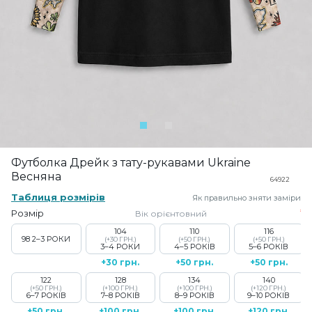
Футболка Дрейк з тату-рукавами Ukraine
Весняна
64922
Таблиця розмірів
Як правильно зняти заміри
Розмір
Вік орієнтовний
104
110
116
98
2–3 РОКИ
(+30 ГРН.)
(+50 ГРН.)
(+50 ГРН.)
3–4 РОКИ
4–5 РОКІВ
5–6 РОКІВ
+30 грн.
+50 грн.
+50 грн.
122
128
134
140
(+50 ГРН.)
(+100 ГРН.)
(+100 ГРН.)
(+120 ГРН.)
6–7 РОКІВ
7–8 РОКІВ
8–9 РОКІВ
9–10 РОКІВ
+50 грн.
+100 грн.
+100 грн.
+120 грн.