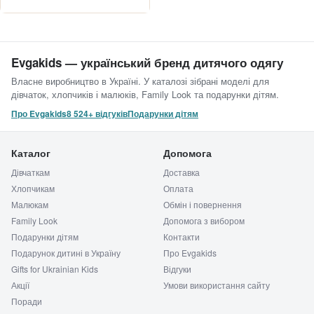
Evgakids — український бренд дитячого одягу
Власне виробництво в Україні. У каталозі зібрані моделі для
дівчаток, хлопчиків і малюків, Family Look та подарунки дітям.
Про Evgakids
8 524+ відгуків
Подарунки дітям
Каталог
Допомога
Дівчаткам
Доставка
Хлопчикам
Оплата
Малюкам
Обмін і повернення
Family Look
Допомога з вибором
Подарунки дітям
Контакти
Подарунок дитині в Україну
Про Evgakids
Gifts for Ukrainian Kids
Відгуки
Акції
Умови використання сайту
Поради