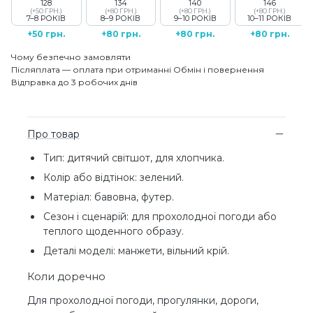
128
134
140
146
(+50 ГРН.)
(+80 ГРН.)
(+80 ГРН.)
(+80 ГРН.)
7–8 РОКІВ
8–9 РОКІВ
9–10 РОКІВ
10–11 РОКІВ
+50 грн.
+80 грн.
+80 грн.
+80 грн.
Чому безпечно замовляти
Післяплата — оплата при отриманні
Обмін і повернення
Відправка до 3 робочих днів
Про товар
Тип: дитячий світшот, для хлопчика.
Колір або відтінок: зелений.
Матеріал: бавовна, футер.
Сезон і сценарій: для прохолодної погоди або
теплого щоденного образу.
Деталі моделі: манжети, вільний крій.
Коли доречно
Для прохолодної погоди, прогулянки, дороги,