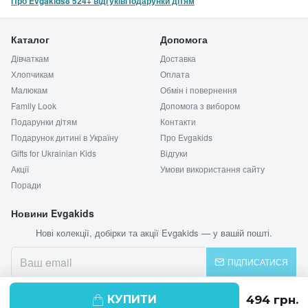
Про Evgakids
8 524+ відгуків
Подарунки дітям
Каталог
Допомога
Дівчаткам
Доставка
Хлопчикам
Оплата
Малюкам
Обмін і повернення
Family Look
Допомога з вибором
Подарунки дітям
Контакти
Подарунок дитині в Україну
Про Evgakids
Gifts for Ukrainian Kids
Відгуки
Акції
Умови використання сайту
Поради
Новини Evgakids
Нові колекції, добірки та акції Evgakids — у вашій пошті.
ПІДПИСАТИСЯ
КУПИТИ