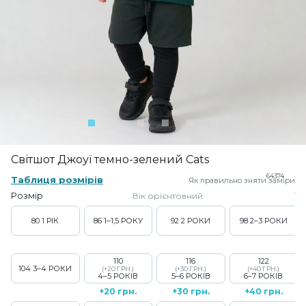
Світшот Джоуї темно-зелений Cats
64374
Таблиця розмірів
Як правильно зняти заміри
Розмір
Вік орієнтовний
80
1 РІК
86
1–1,5 РОКУ
92
2 РОКИ
98
2–3 РОКИ
110
116
122
104
3–4 РОКИ
(+20 ГРН.)
(+30 ГРН.)
(+40 ГРН.)
4–5 РОКІВ
5–6 РОКІВ
6–7 РОКІВ
+20 грн.
+30 грн.
+40 грн.