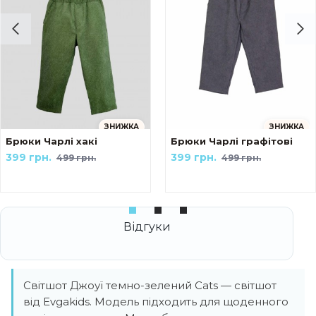
ЗНИЖКА
ЗНИЖКА
ейк Українські мотиви The козак
Брюки Чарлі хакі
Брюки Чарлі графітові
399 грн.
399 грн.
499 грн.
499 грн.
Світшот Джоуї темно-зелений Cats — світшот
від Evgakids. Модель підходить для щоденного