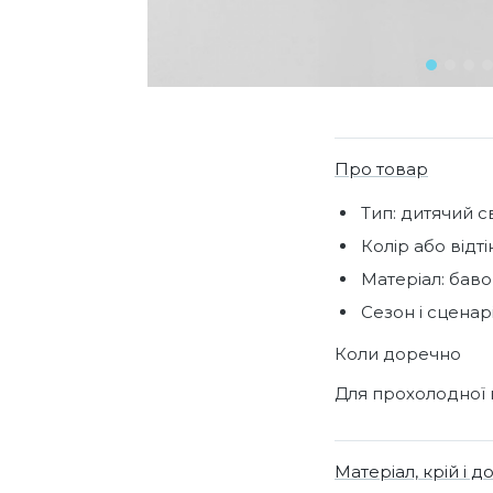
Про товар
Тип: дитячий с
Колір або відті
Матеріал: баво
Сезон і сценар
Коли доречно
Для прохолодної 
Матеріал, крій і д