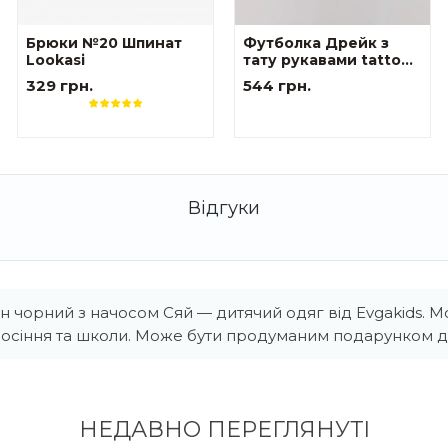
Брюки №20 Шпинат
Футболка Дрейк з
Lookasi
тату рукавами tattoo
style The козак
329 грн.
544 грн.
чорний з начосом Сяй — дитячий одяг від Evgakids. М
осіння та школи. Може бути продуманим подарунком ди
НЕДАВНО ПЕРЕГЛЯНУТI