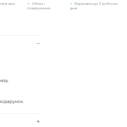
лата при
Обмін і
Відправка до 3 робочих
повернення
днів
азу.
подарунок.