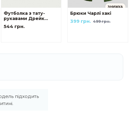
ЗНИЖКА
Футболка з тату-
Брюки Чарлі хакі
рукавами Дрейк
399 грн.
499 грн.
Українські мотиви
544 грн.
The козак
одель підходить
тині.