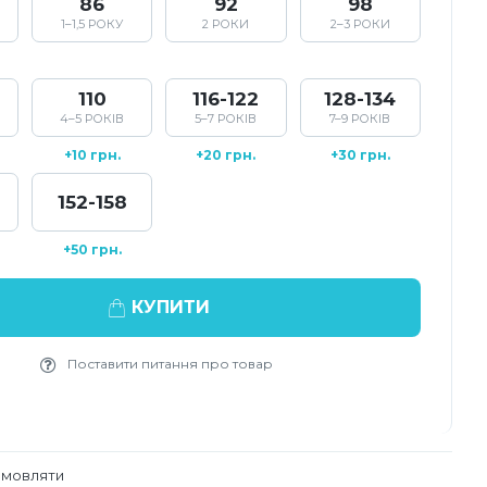
86
92
98
1–1,5 РОКУ
2 РОКИ
2–3 РОКИ
110
116-122
128-134
4–5 РОКІВ
5–7 РОКІВ
7–9 РОКІВ
+10 грн.
+20 грн.
+30 грн.
152-158
+50 грн.
КУПИТИ
Поставити питання про товар
амовляти