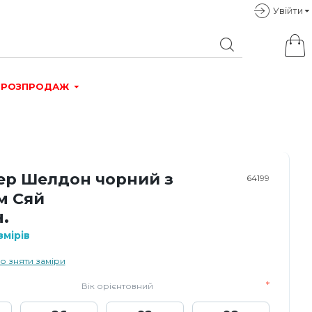
Увiйти
РОЗПРОДАЖ
р Шелдон чорний з
64199
м Сяй
.
мірів
о зняти заміри
Вік орієнтовний