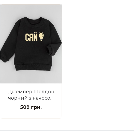
Джемпер Шелдон
чорний з начосом
Сяй
509 грн.