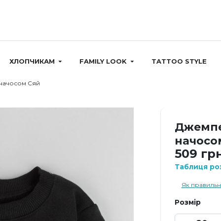
ХЛОПЧИКАМ
FAMILY LOOK
TATTOO STYLE
начосом Сяй
Джемпе
начосо
509 грн
Таблиця роз
Як правильн
Розмір