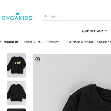
ДІВЧАТКАМ
<- Назад
Хлопчикам
Світшоти
Джемпер Шелдон чорний з 