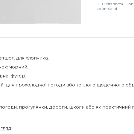
Післяплата — оп
отриманні
вітшот, для хлопчика.
нок: чорний.
вна, футер.
ій: для прохолодної погоди або теплого щоденного обр
погоди, прогулянки, дороги, школи або як практичний 
огляд