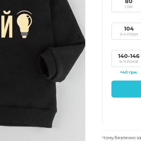
80
1 РІК
104
3–4 РОКИ
140-146
9–11 РОКІВ
+40 грн.
Чому безпечно з