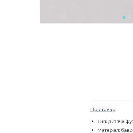
Про товар
Тип: дитяча фу
Матеріал: баво