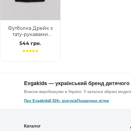
Футболка Дрейк з
тату-рукавами
Ukraine The козак
544 грн.
Evgakids — український бренд дитячого
Власне виробництво в Україні. У каталозі зібрані моделі
Про Evgakids
8 524+ відгуків
Подарунки дітям
Каталог