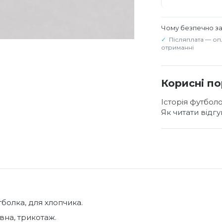
Чому безпечно з
Післяплата — оп
отриманні
Корисні п
Історія футбол
Як читати відг
тболка, для хлопчика.
вна, трикотаж.