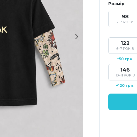
Розмір
98
2–3 РОКИ
122
6–7 РОКІВ
+50 грн.
146
10–11 РОКІВ
+120 грн.