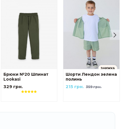
ЗНИЖКА
Брюки №20 Шпинат
Шорти Лендон зелена
Lookasi
полинь
329 грн.
215 грн.
359 грн.