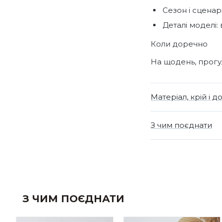
Сезон і сценарі
Деталі моделі: 
Коли доречно
На щодень, прогул
Матеріал, крій і д
З чим поєднати
З ЧИМ ПОЄДНАТИ