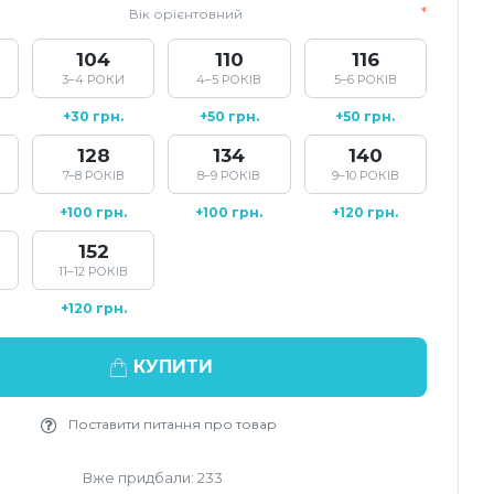
Вік орієнтовний
104
110
116
3–4 РОКИ
4–5 РОКІВ
5–6 РОКІВ
+30 грн.
+50 грн.
+50 грн.
128
134
140
7–8 РОКІВ
8–9 РОКІВ
9–10 РОКІВ
+100 грн.
+100 грн.
+120 грн.
152
11–12 РОКІВ
+120 грн.
КУПИТИ
Поставити питання про товар
Вже придбали: 233