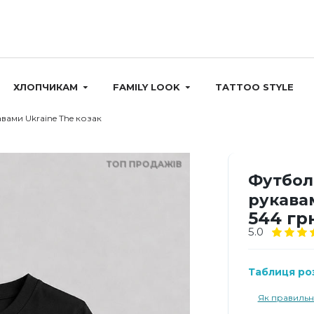
ХЛОПЧИКАМ
FAMILY LOOK
TATTOO STYLE
вами Ukraine The козак
ТОП ПРОДАЖІВ
Футболк
рукавам
544 гр
5.0
Таблиця роз
Як правильн