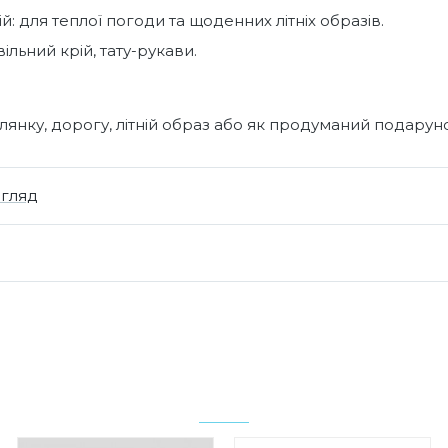
й: для теплої погоди та щоденних літніх образів.
вільний крій, тату-рукави.
янку, дорогу, літній образ або як продуманий подарун
огляд