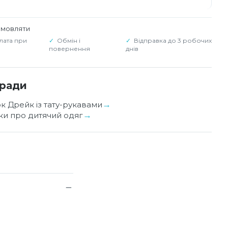
амовляти
лата при
Обмін і
Відправка до 3 робочих
повернення
днів
оради
ок Дрейк із тату-рукавами
уки про дитячий одяг