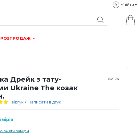
Увiйти
РОЗПРОДАЖ
а Дрейк з тату-
64924
и Ukraine The козак
н.
1 відгук
/
Написати відгук
мірів
о зняти заміри