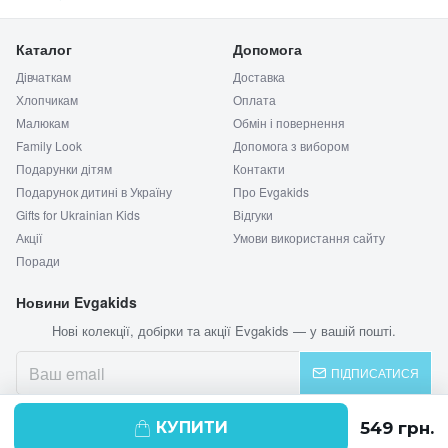
Каталог
Допомога
Дівчаткам
Доставка
Хлопчикам
Оплата
Малюкам
Обмін і повернення
Family Look
Допомога з вибором
Подарунки дітям
Контакти
Подарунок дитині в Україну
Про Evgakids
Gifts for Ukrainian Kids
Відгуки
Акції
Умови використання сайту
Поради
Новини Evgakids
Нові колекції, добірки та акції Evgakids — у вашій пошті.
ПІДПИСАТИСЯ
КУПИТИ