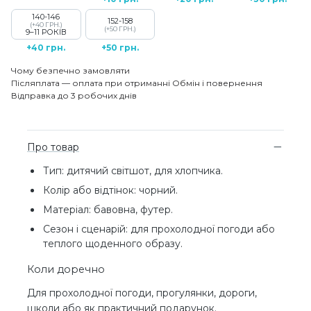
140-146
152-158
(+40 ГРН.)
(+50 ГРН.)
9–11 РОКІВ
+40 грн.
+50 грн.
Чому безпечно замовляти
Післяплата — оплата при отриманні
Обмін і повернення
Відправка до 3 робочих днів
Про товар
Тип: дитячий світшот, для хлопчика.
Колір або відтінок: чорний.
Матеріал: бавовна, футер.
Сезон і сценарій: для прохолодної погоди або
теплого щоденного образу.
Коли доречно
Для прохолодної погоди, прогулянки, дороги,
школи або як практичний подарунок.