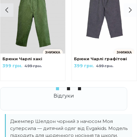
ЗНИЖКА
ЗНИЖКА
ейк Українські мотиви The козак
Брюки Чарлі хакі
Брюки Чарлі графітові
399 грн.
399 грн.
499 грн.
499 грн.
Джемпер Шелдон чорний з начосом Моя
суперсила — дитячий одяг від Evgakids. Модель
підходить для щоденного носіння та школи.