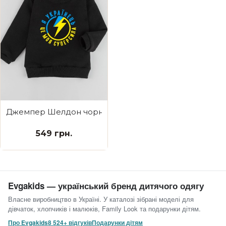
Джемпер Шелдон чорний з начосом Моя суперсила
549 грн.
Evgakids — український бренд дитячого одягу
Власне виробництво в Україні. У каталозі зібрані моделі для
дівчаток, хлопчиків і малюків, Family Look та подарунки дітям.
Про Evgakids
8 524+ відгуків
Подарунки дітям