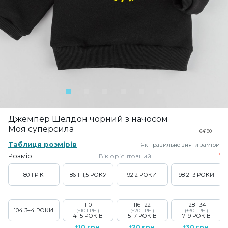
Джемпер Шелдон чорний з начосом
Моя суперсила
64190
Таблиця розмірів
Як правильно зняти заміри
Розмір
Вік орієнтовний
80
1 РІК
86
1–1,5 РОКУ
92
2 РОКИ
98
2–3 РОКИ
110
116-122
128-134
104
3–4 РОКИ
(+10 ГРН.)
(+20 ГРН.)
(+30 ГРН.)
4–5 РОКІВ
5–7 РОКІВ
7–9 РОКІВ
+10 грн.
+20 грн.
+30 грн.