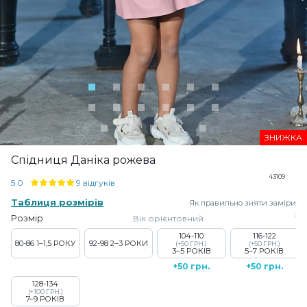
ЗНИЖКА
Спідниця Даніка рожева
43109
5.0
9 відгуків
Таблиця розмірів
Як правильно зняти заміри
Розмір
Вік орієнтовний
104-110
116-122
80-86
1–1,5 РОКУ
92-98
2–3 РОКИ
(+50 ГРН.)
(+50 ГРН.)
3–5 РОКІВ
5–7 РОКІВ
+50 грн.
+50 грн.
128-134
(+100 ГРН.)
7–9 РОКІВ