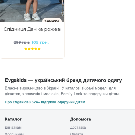
ЗНИЖКА
Спідниця Даніка рожева
105 грн.
299 грн.
Evgakids — український бренд дитячого одягу
Власне виробництво в Україні. У каталозі зібрані моделі для
дівчаток, хлопчиків і малюків, Family Look та подарунки дітям.
Про Evgakids
8 524+ відгуків
Подарунки дітям
Каталог
Допомога
Дівчаткам
Доставка
Хлопчикам
Оплата