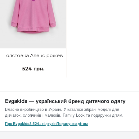
Толстовка Алекс рожева Вродлива як мама
524 грн.
Evgakids — український бренд дитячого одягу
Власне виробництво в Україні. У каталозі зібрані моделі для
дівчаток, хлопчиків і малюків, Family Look та подарунки дітям.
Про Evgakids
8 524+ відгуків
Подарунки дітям