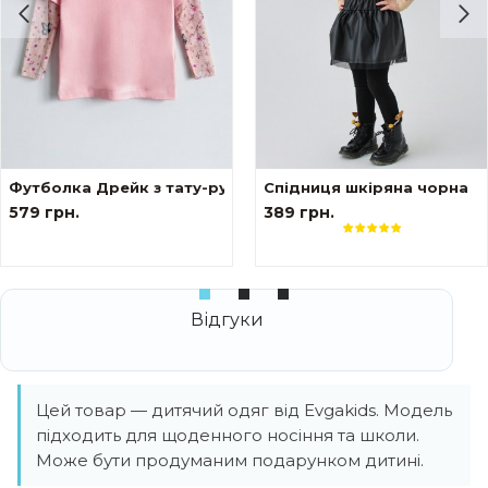
ами tattoo style Тризуб
Футболка Дрейк з тату-рукавами Сакура
Спідниця шкіряна чорна
579 грн.
389 грн.
Цей товар — дитячий одяг від Evgakids. Модель
підходить для щоденного носіння та школи.
Може бути продуманим подарунком дитині.