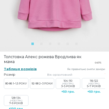
Толстовка Алекс рожева Вродлива як
мама
64076
Таблиця розмірів
Як правильно зняти заміри
Розмір
Вік орієнтовний
104-110
116-122
80-86
1–1,5 РОКУ
92-98
2–3 РОКИ
(+50 ГРН.)
(+50 ГРН.)
3–5 РОКІВ
5–7 РОКІВ
+50 грн.
+50 грн.
128-134
(+100 ГРН.)
7–9 РОКІВ
+100 грн.