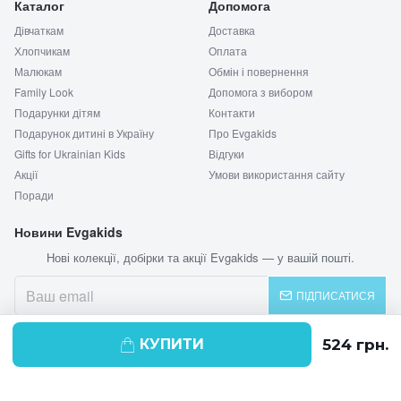
Каталог
Допомога
Дівчаткам
Доставка
Хлопчикам
Оплата
Малюкам
Обмін і повернення
Family Look
Допомога з вибором
Подарунки дітям
Контакти
Подарунок дитині в Україну
Про Evgakids
Gifts for Ukrainian Kids
Відгуки
Акції
Умови використання сайту
Поради
Новини Evgakids
Нові колекції, добірки та акції Evgakids — у вашій пошті.
ПІДПИСАТИСЯ
КУПИТИ