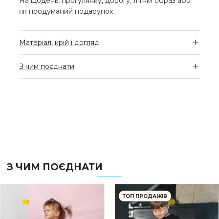
На щодень, прогулянку, дорогу, літній образ або
як продуманий подарунок.
Матеріал, крій і догляд
З чим поєднати
З ЧИМ ПОЄДНАТИ
ТОП ПРОДАЖІВ