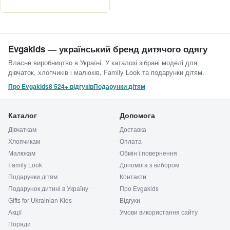
Evgakids — український бренд дитячого одягу
Власне виробництво в Україні. У каталозі зібрані моделі для
дівчаток, хлопчиків і малюків, Family Look та подарунки дітям.
Про Evgakids
8 524+ відгуків
Подарунки дітям
Каталог
Допомога
Дівчаткам
Доставка
Хлопчикам
Оплата
Малюкам
Обмін і повернення
Family Look
Допомога з вибором
Подарунки дітям
Контакти
Подарунок дитині в Україну
Про Evgakids
Gifts for Ukrainian Kids
Відгуки
Акції
Умови використання сайту
Поради