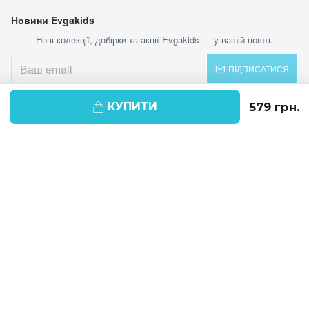
Новини Evgakids
Нові колекції, добірки та акції Evgakids — у вашій пошті.
ПІДПИСАТИСЯ
КУПИТИ
© 2026 EVGAKIDS
Ми використовуємо cookie-файли для
поліпшення своїх послуг і отримання
статистики. Продовжуючи навігацію по
веб-сайту, ви погоджуєтеся на
використання cookie-файлів.