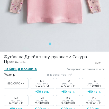
Футболка Дрейк з тату-рукавами Сакура
Прекрасна
67294
Таблиця розмірів
Як правильно зняти заміри
Розмір
Вік орієнтовний
104
110
116
98
2–3 РОКИ
(+30 ГРН.)
(+50 ГРН.)
(+50 ГРН.)
3–4 РОКИ
4–5 РОКІВ
5–6 РОКІВ
+30 грн.
+50 грн.
+50 грн.
122
128
134
140
(+50 ГРН.)
(+100 ГРН.)
(+100 ГРН.)
(+120 ГРН.)
6–7 РОКІВ
7–8 РОКІВ
8–9 РОКІВ
9–10 РОКІВ
+50 грн.
+100 грн.
+100 грн.
+120 грн.