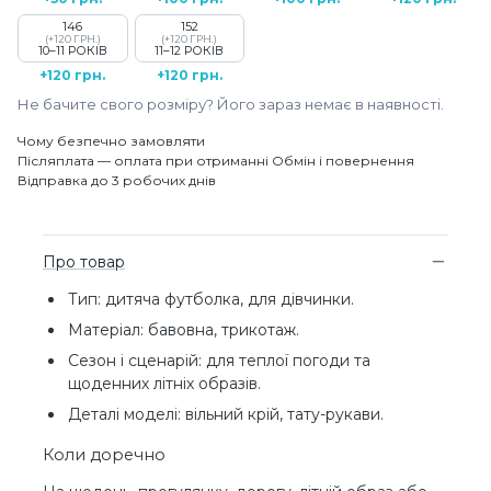
146
152
(+120 ГРН.)
(+120 ГРН.)
10–11 РОКІВ
11–12 РОКІВ
+120 грн.
+120 грн.
Не бачите свого розміру? Його зараз немає в наявності.
Чому безпечно замовляти
Післяплата — оплата при отриманні
Обмін і повернення
Відправка до 3 робочих днів
Про товар
Тип: дитяча футболка, для дівчинки.
Матеріал: бавовна, трикотаж.
Сезон і сценарій: для теплої погоди та
щоденних літніх образів.
Деталі моделі: вільний крій, тату-рукави.
Коли доречно