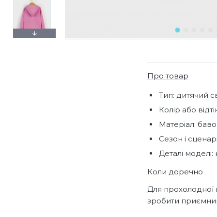
Про товар
Тип: дитячий с
Колір або відт
Матеріал: баво
Сезон і сценар
Деталі моделі:
Коли доречно
Для прохолодної 
зробити приємни