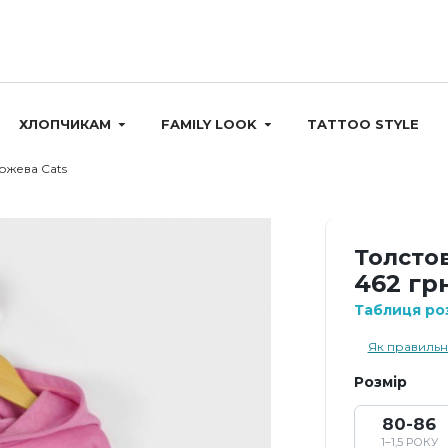
ХЛОПЧИКАМ
FAMILY LOOK
TATTOO STYLE
ожева Cats
Толсто
462 гр
Таблиця роз
Як правильн
Розмір
80-86
1–1,5 РОКУ