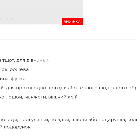
ЗНИЖКА
вітшот, для дівчинки.
інок: рожева.
вна, футер.
ій: для прохолодної погоди або теплого щоденного обр
 капюшон, манжети, вільний крій.
погоди, прогулянки, поїздки, школи або подарунка, кол
й подарунок.