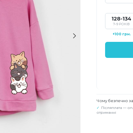
128-134
7–9 РОКІВ
+100 грн.
Чому безпечно з
Післяплата — оп
отриманні