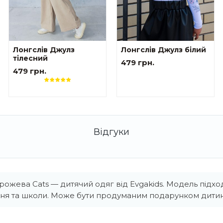
Лонгслів Джулз
Лонгслів Джулз білий
тілесний
479 грн.
479 грн.
рожева Cats — дитячий одяг від Evgakids. Модель підхо
ня та школи. Може бути продуманим подарунком дитин