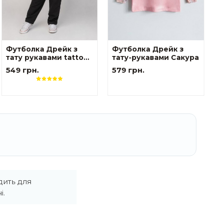
Футболка Дрейк з
Футболка Дрейк з
тату рукавами tattoo
тату-рукавами Сакура
style Тризуб
549 грн.
579 грн.
дить для
і.