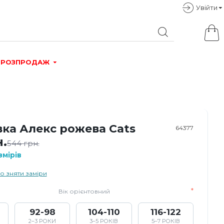
Увiйти
РОЗПРОДАЖ
вка Алекс рожева Cats
64377
н.
544 грн.
мірів
о зняти заміри
Вік орієнтовний
92-98
104-110
116-122
2–3 РОКИ
3–5 РОКІВ
5–7 РОКІВ