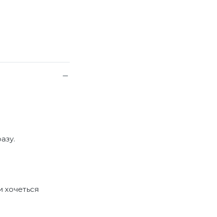
азу.
и хочеться