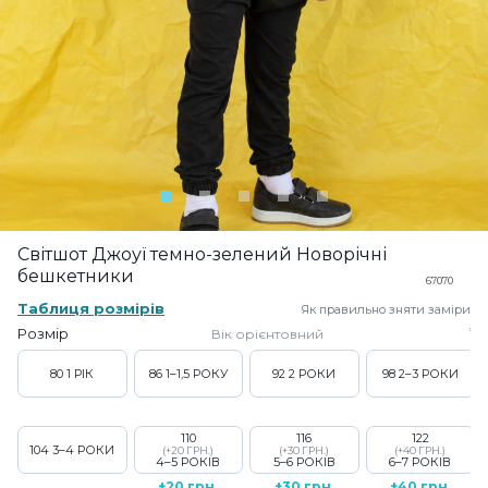
Світшот Джоуї темно-зелений Новорічні
бешкетники
67070
Таблиця розмірів
Як правильно зняти заміри
Розмір
Вік орієнтовний
80
1 РІК
86
1–1,5 РОКУ
92
2 РОКИ
98
2–3 РОКИ
110
116
122
104
3–4 РОКИ
(+20 ГРН.)
(+30 ГРН.)
(+40 ГРН.)
4–5 РОКІВ
5–6 РОКІВ
6–7 РОКІВ
+20 грн.
+30 грн.
+40 грн.