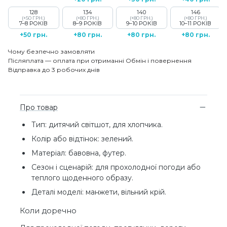
128
134
140
146
(+50 ГРН.)
(+80 ГРН.)
(+80 ГРН.)
(+80 ГРН.)
7–8 РОКІВ
8–9 РОКІВ
9–10 РОКІВ
10–11 РОКІВ
+50 грн.
+80 грн.
+80 грн.
+80 грн.
Чому безпечно замовляти
Післяплата — оплата при отриманні
Обмін і повернення
Відправка до 3 робочих днів
Про товар
Тип: дитячий світшот, для хлопчика.
Колір або відтінок: зелений.
Матеріал: бавовна, футер.
Сезон і сценарій: для прохолодної погоди або
теплого щоденного образу.
Деталі моделі: манжети, вільний крій.
Коли доречно