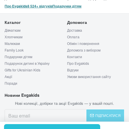
Про Evgakids
8 524+ відгуків
Подарунки дітям
Каталог
Допомога
Дівчаткам
Доставка
Хлопчикам
Оплата
Малюкам
Обмін і повернення
Family Look
Допомога з вибором
Подарунки дітям
Контакти
Подарунок дитині в Україну
Про Evgakids
Gifts for Ukrainian Kids
Відгуки
Акції
Умови використання сайту
Поради
Новини Evgakids
Нові колекції, добірки та акції Evgakids — у вашій пошті.
ПІДПИСАТИСЯ