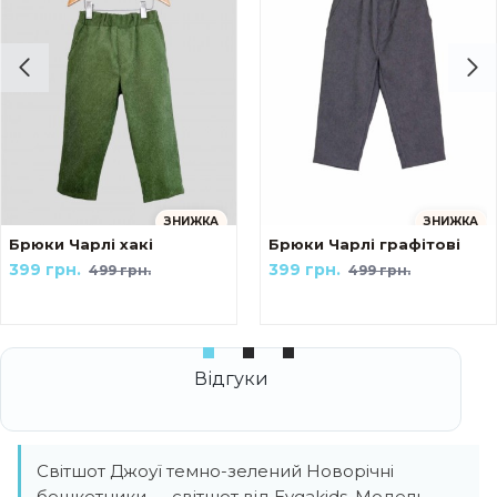
ЗНИЖКА
ЗНИЖКА
ейк Українські мотиви The козак
Брюки Чарлі хакі
Брюки Чарлі графітові
399 грн.
399 грн.
499 грн.
499 грн.
Світшот Джоуї темно-зелений Новорічні
бешкетники — світшот від Evgakids. Модель