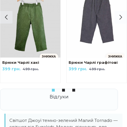
ЗНИЖКА
ЗНИЖКА
ейк Українські мотиви The козак
Брюки Чарлі хакі
Брюки Чарлі графітові
399 грн.
399 грн.
499 грн.
499 грн.
Світшот Джоуї темно-зелений Малий Tornado —
світшот від Evgakids. Модель підходить для