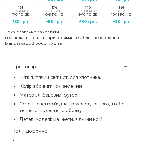
128
134
140
146
(+50 ГРН.)
(+80 ГРН.)
(+80 ГРН.)
(+80 ГРН.)
7–8 РОКІВ
8–9 РОКІВ
9–10 РОКІВ
10–11 РОКІВ
+50 грн.
+80 грн.
+80 грн.
+80 грн.
Чому безпечно замовляти
Післяплата — оплата при отриманні
Обмін і повернення
Відправка до 3 робочих днів
Про товар
Тип: дитячий світшот, для хлопчика.
Колір або відтінок: зелений.
Матеріал: бавовна, футер.
Сезон і сценарій: для прохолодної погоди або
теплого щоденного образу.
Деталі моделі: манжети, вільний крій.
Коли доречно