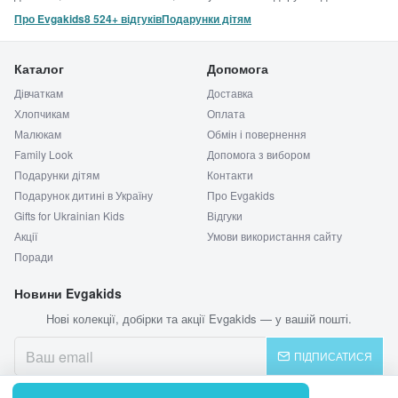
Про Evgakids
8 524+ відгуків
Подарунки дітям
Каталог
Допомога
Дівчаткам
Доставка
Хлопчикам
Оплата
Малюкам
Обмін і повернення
Family Look
Допомога з вибором
Подарунки дітям
Контакти
Подарунок дитині в Україну
Про Evgakids
Gifts for Ukrainian Kids
Відгуки
Акції
Умови використання сайту
Поради
Новини Evgakids
Нові колекції, добірки та акції Evgakids — у вашій пошті.
ПІДПИСАТИСЯ