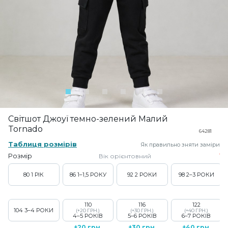
Світшот Джоуї темно-зелений Малий
Tornado
64281
Таблиця розмірів
Як правильно зняти заміри
Розмір
Вік орієнтовний
80
1 РІК
86
1–1,5 РОКУ
92
2 РОКИ
98
2–3 РОКИ
110
116
122
104
3–4 РОКИ
(+20 ГРН.)
(+30 ГРН.)
(+40 ГРН.)
4–5 РОКІВ
5–6 РОКІВ
6–7 РОКІВ
+20 грн.
+30 грн.
+40 грн.