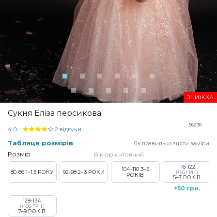
ЗНИЖКА
Сукня Еліза персикова
56236
4.0
2 відгуки
Таблиця розмірів
Як правильно зняти заміри
Розмір
Вік орієнтовний
116-122
104-110
3–5
80-86
1–1,5 РОКУ
92-98
2–3 РОКИ
(+50 ГРН.)
РОКІВ
5–7 РОКІВ
+50 грн.
128-134
(+100 ГРН.)
7–9 РОКІВ