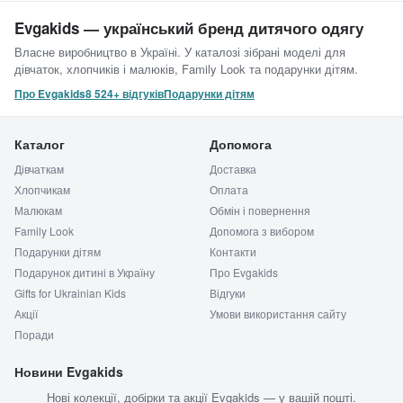
Evgakids — український бренд дитячого одягу
Власне виробництво в Україні. У каталозі зібрані моделі для
дівчаток, хлопчиків і малюків, Family Look та подарунки дітям.
Про Evgakids
8 524+ відгуків
Подарунки дітям
Каталог
Допомога
Дівчаткам
Доставка
Хлопчикам
Оплата
Малюкам
Обмін і повернення
Family Look
Допомога з вибором
Подарунки дітям
Контакти
Подарунок дитині в Україну
Про Evgakids
Gifts for Ukrainian Kids
Відгуки
Акції
Умови використання сайту
Поради
Новини Evgakids
Нові колекції, добірки та акції Evgakids — у вашій пошті.