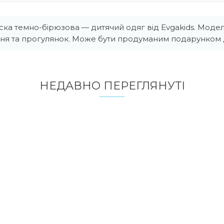
ска темно-бірюзова — дитячий одяг від Evgakids. Модел
ня та прогулянок. Може бути продуманим подарунком д
НЕДАВНО ПЕРЕГЛЯНУТI