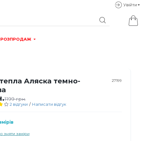
Увiйти
РОЗПРОДАЖ
тепла Аляска темно-
27199
ва
н.
1199 грн.
2 відгуки
/
Написати відгук
мірів
о зняти заміри