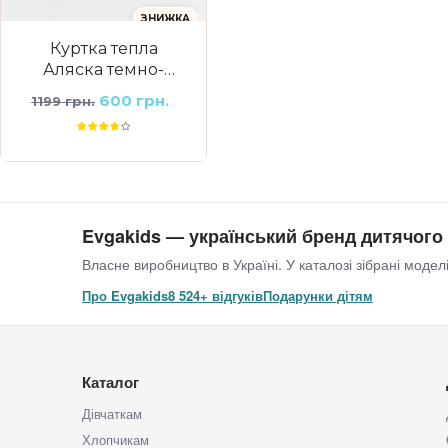
ЗНИЖКА
Куртка тепла
Аляска темно-
бірюзова
600 грн.
1199 грн.
Evgakids — український бренд дитячого
Власне виробництво в Україні. У каталозі зібрані моделі
Про Evgakids
8 524+ відгуків
Подарунки дітям
Каталог
Дівчаткам
Хлопчикам