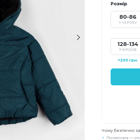
Розмір
80-86
1–1,5 РОКУ
128-134
7–9 РОКІВ
+200 грн.
Чому безпечно з
Післяплата — оп