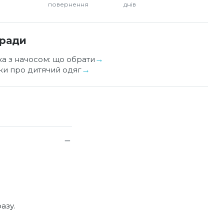
повернення
днів
оради
ка з начосом: що обрати
уки про дитячий одяг
азу.