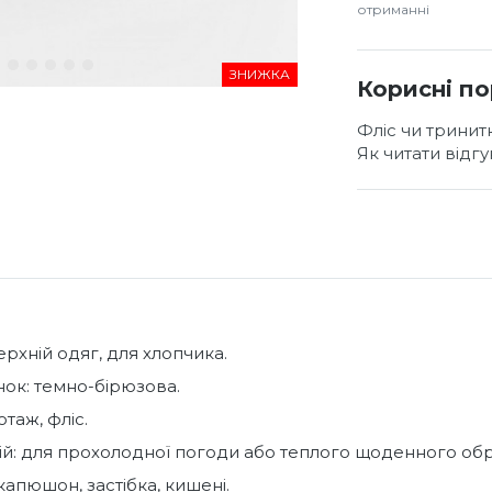
отриманні
ЗНИЖКА
Корисні п
Фліс чи тринит
Як читати відг
ерхній одяг, для хлопчика.
інок: темно-бірюзова.
таж, фліс.
ій: для прохолодної погоди або теплого щоденного обр
 капюшон, застібка, кишені.