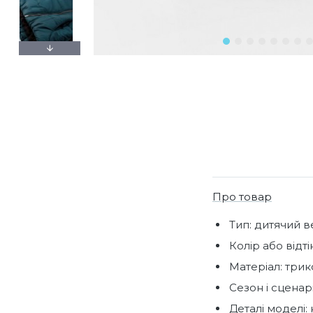
Про товар
Тип: дитячий в
Колір або відт
Матеріал: трико
Сезон і сценар
Деталі моделі: