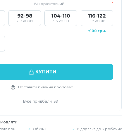
Вік орієнтовний
92-98
104-110
116-122
2–3 РОКИ
3–5 РОКІВ
5–7 РОКІВ
+100 грн.
КУПИТИ
Поставити питання про товар
Вже придбали: 39
амовляти
лата при
Обмін і
Відправка до 3 робочих