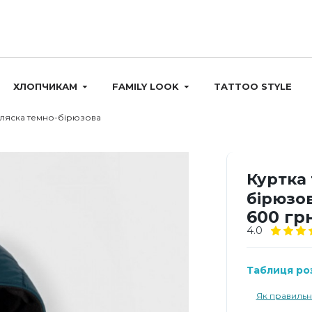
ХЛОПЧИКАМ
FAMILY LOOK
TATTOO STYLE
Аляска темно-бірюзова
Куртка 
бірюзо
600 гр
4.0
Таблиця роз
Як правильн