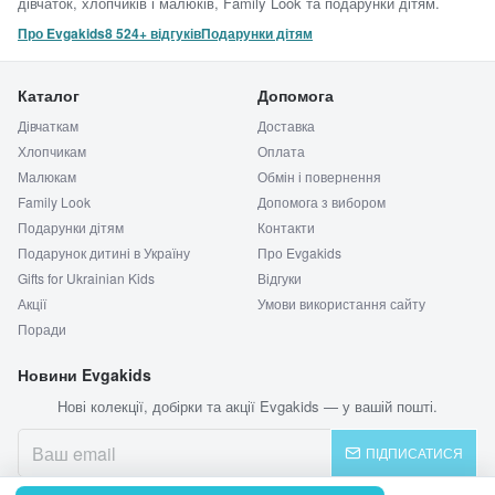
дівчаток, хлопчиків і малюків, Family Look та подарунки дітям.
Про Evgakids
8 524+ відгуків
Подарунки дітям
Каталог
Допомога
Дівчаткам
Доставка
Хлопчикам
Оплата
Малюкам
Обмін і повернення
Family Look
Допомога з вибором
Подарунки дітям
Контакти
Подарунок дитині в Україну
Про Evgakids
Gifts for Ukrainian Kids
Відгуки
Акції
Умови використання сайту
Поради
Новини Evgakids
Нові колекції, добірки та акції Evgakids — у вашій пошті.
ПІДПИСАТИСЯ