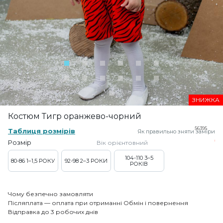
ЗНИЖКА
Костюм Тигр оранжево-чорний
56395
Таблиця розмірів
Як правильно зняти заміри
Розмір
Вік орієнтовний
104-110
3–5
80-86
1–1,5 РОКУ
92-98
2–3 РОКИ
РОКІВ
Чому безпечно замовляти
Післяплата — оплата при отриманні
Обмін і повернення
Відправка до 3 робочих днів