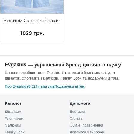
Костюм Скарлет блакитний
1029 грн.
Evgakids — український бренд дитячого одягу
Власне виробництво в Україні. У каталозі зібрані моделі для
дівчаток, хлопчиків і малюків, Family Look та подарунки дітям.
Про Evgakids
8 524+ відгуків
Подарунки дітям
Каталог
Допомога
Дівчаткам
Доставка
Хлопчикам
Оплата
Малюкам
Обмін і повернення
Family Look
Допомога з вибором