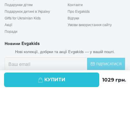
Подарунки дітям
Контакти
Подарунок дитині в Україну
Про Evgakids
Gifts for Ukrainian Kids
Відгуки
Акції
Умови використання сайту
Поради
Новини Evgakids
Нові колекції, добірки та акції Evgakids — у вашій пошті.
ПІДПИСАТИСЯ
КУПИТИ
© 2026 EVGAKIDS
Ми використовуємо cookie-файли для
поліпшення своїх послуг і отримання
статистики. Продовжуючи навігацію по