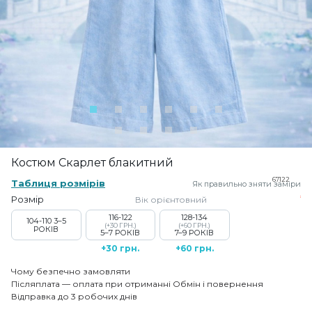
Костюм Скарлет блакитний
67122
Таблиця розмірів
Як правильно зняти заміри
Розмір
Вік орієнтовний
116-122
128-134
104-110
3–5
(+30 ГРН.)
(+60 ГРН.)
РОКІВ
5–7 РОКІВ
7–9 РОКІВ
+30 грн.
+60 грн.
Чому безпечно замовляти
Післяплата — оплата при отриманні
Обмін і повернення
Відправка до 3 робочих днів