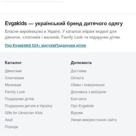
Evgakids — український бренд дитячого одягу
Власне виробництво в Україні. У каталозі зібрані моделі для
дівчаток, хлопчиків і малюків, Family Look та подарунки дітям.
Про Evgakids
8 524+ відгуків
Подарунки дітям
Каталог
Допомога
Дівчаткам
Доставка
Хлопчикам
Оплата
Малюкам
Обмін і повернення
Family Look
Допомога з вибором
Подарунки дітям
Контакти
Подарунок дитині в Україну
Про Evgakids
Gifts for Ukrainian Kids
Відгуки
Акції
Умови використання сайту
Поради