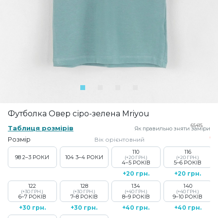
Футболка Овер сіро-зелена Mriyou
65415
Таблиця розмірів
Як правильно зняти заміри
Розмір
Вік орієнтовний
110
116
98
2–3 РОКИ
104
3–4 РОКИ
(+20 ГРН.)
(+20 ГРН.)
4–5 РОКІВ
5–6 РОКІВ
+20 грн.
+20 грн.
122
128
134
140
(+30 ГРН.)
(+30 ГРН.)
(+40 ГРН.)
(+40 ГРН.)
6–7 РОКІВ
7–8 РОКІВ
8–9 РОКІВ
9–10 РОКІВ
+30 грн.
+30 грн.
+40 грн.
+40 грн.