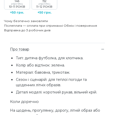
146
152
(+50 ГРН.)
(+50 ГРН.)
10–11 РОКІВ
11–12 РОКІВ
+50 грн.
+50 грн.
Чому безпечно замовляти
Післяплата — оплата при отриманні
Обмін і повернення
Відправка до 3 робочих днів
Про товар
Тип: дитяча футболка, для хлопчика.
Колір або відтінок: зелена.
Матеріал: бавовна, трикотаж.
Сезон і сценарій: для теплої погоди та
щоденних літніх образів.
Деталі моделі: короткий рукав, вільний крій.
Коли доречно
На щодень, прогулянку, дорогу, літній образ або